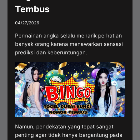
Tembus
04/27/2026
Permainan angka selalu menarik perhatian
banyak orang karena menawarkan sensasi
prediksi dan keberuntungan.
Namun, pendekatan yang tepat sangat
penting agar tidak hanya bergantung pada