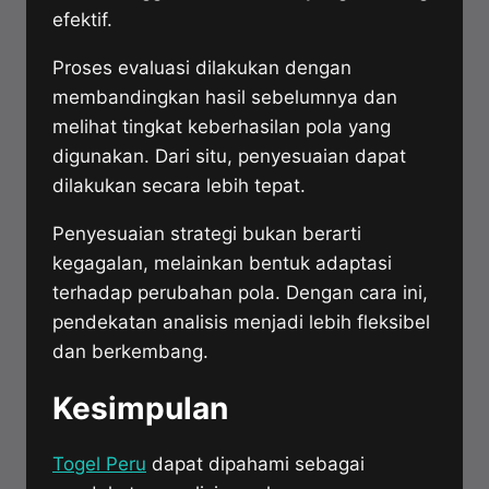
efektif.
Proses evaluasi dilakukan dengan
membandingkan hasil sebelumnya dan
melihat tingkat keberhasilan pola yang
digunakan. Dari situ, penyesuaian dapat
dilakukan secara lebih tepat.
Penyesuaian strategi bukan berarti
kegagalan, melainkan bentuk adaptasi
terhadap perubahan pola. Dengan cara ini,
pendekatan analisis menjadi lebih fleksibel
dan berkembang.
Kesimpulan
Togel Peru
dapat dipahami sebagai