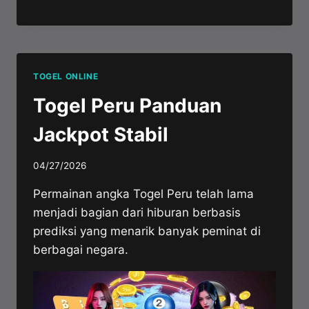
TOGEL ONLINE
Togel Peru Panduan
Jackpot Stabil
04/27/2026
Permainan angka Togel Peru telah lama
menjadi bagian dari hiburan berbasis
prediksi yang menarik banyak peminat di
berbagai negara.