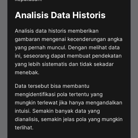
Analisis Data Historis
Analisis data historis memberikan
gambaran mengenai kecenderungan angka
yang pernah muncul. Dengan melihat data
ini, seseorang dapat membuat pendekatan
yang lebih sistematis dan tidak sekadar
menebak.
Data tersebut bisa membantu
mengidentifikasi pola tertentu yang
mungkin terlewat jika hanya mengandalkan
intuisi. Semakin banyak data yang
dianalisis, semakin jelas pola yang mungkin
terlihat.