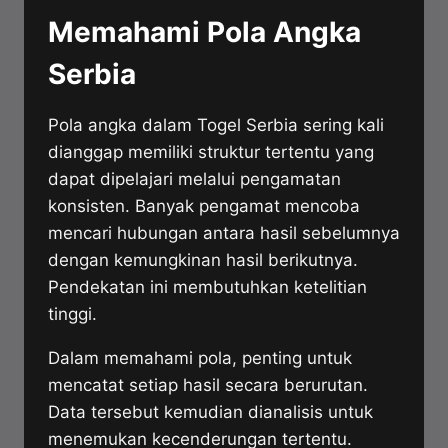
Memahami Pola Angka
Serbia
Pola angka dalam Togel Serbia sering kali
dianggap memiliki struktur tertentu yang
dapat dipelajari melalui pengamatan
konsisten. Banyak pengamat mencoba
mencari hubungan antara hasil sebelumnya
dengan kemungkinan hasil berikutnya.
Pendekatan ini membutuhkan ketelitian
tinggi.
Dalam memahami pola, penting untuk
mencatat setiap hasil secara berurutan.
Data tersebut kemudian dianalisis untuk
menemukan kecenderungan tertentu.