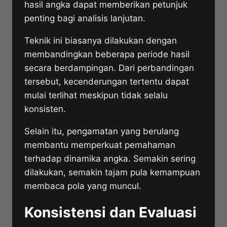
hasil angka dapat memberikan petunjuk
penting bagi analisis lanjutan.
Teknik ini biasanya dilakukan dengan
membandingkan beberapa periode hasil
secara berdampingan. Dari perbandingan
tersebut, kecenderungan tertentu dapat
mulai terlihat meskipun tidak selalu
konsisten.
Selain itu, pengamatan yang berulang
membantu memperkuat pemahaman
terhadap dinamika angka. Semakin sering
dilakukan, semakin tajam pula kemampuan
membaca pola yang muncul.
Konsistensi dan Evaluasi