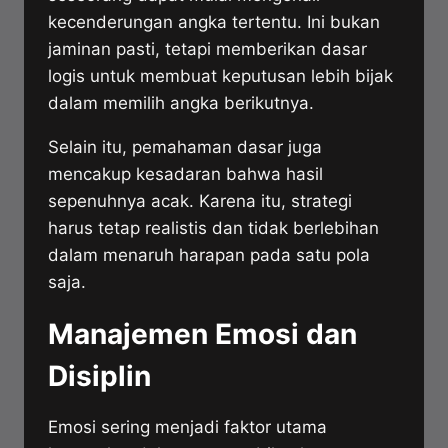
kecenderungan angka tertentu. Ini bukan
jaminan pasti, tetapi memberikan dasar
logis untuk membuat keputusan lebih bijak
dalam memilih angka berikutnya.
Selain itu, pemahaman dasar juga
mencakup kesadaran bahwa hasil
sepenuhnya acak. Karena itu, strategi
harus tetap realistis dan tidak berlebihan
dalam menaruh harapan pada satu pola
saja.
Manajemen Emosi dan
Disiplin
Emosi sering menjadi faktor utama