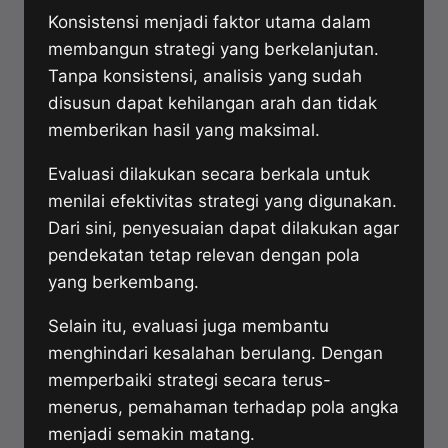
Konsistensi menjadi faktor utama dalam
membangun strategi yang berkelanjutan.
Tanpa konsistensi, analisis yang sudah
disusun dapat kehilangan arah dan tidak
memberikan hasil yang maksimal.
Evaluasi dilakukan secara berkala untuk
menilai efektivitas strategi yang digunakan.
Dari sini, penyesuaian dapat dilakukan agar
pendekatan tetap relevan dengan pola
yang berkembang.
Selain itu, evaluasi juga membantu
menghindari kesalahan berulang. Dengan
memperbaiki strategi secara terus-
menerus, pemahaman terhadap pola angka
menjadi semakin matang.