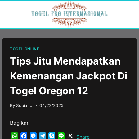
Skip
to
content
TOGEL ONLINE
Tips Jitu Mendapatkan
Kemenangan Jackpot Di
Togel Oregon 12
By
Sopiandi
04/22/2025
Bagikan
W
F
M
T
S
L
X
Share