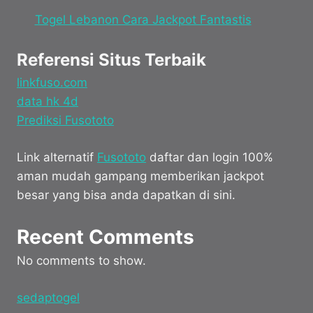
Togel Lebanon Cara Jackpot Fantastis
Referensi Situs Terbaik
linkfuso.com
data hk 4d
Prediksi Fusototo
Link alternatif
Fusototo
daftar dan login 100%
aman mudah gampang memberikan jackpot
besar yang bisa anda dapatkan di sini.
Recent Comments
No comments to show.
sedaptogel