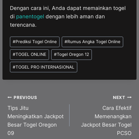
Dengan cara ini, Anda dapat memainkan togel
di
panentogel
dengan lebih aman dan
terencana.
Post
#
Prediksi Togel Online
#
Rumus Angka Togel Online
Tags:
#
TOGEL ONLINE
#
Togel Oregon 12
#
TOGEL PRO INTERNASIONAL
Post
PREVIOUS
NEXT
Tips Jitu
Cara Efektif
navigation
Meningkatkan Jackpot
Memenangkan
Besar Togel Oregon
Jackpot Besar Togel
09
PCSO