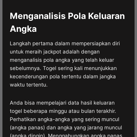
Menganalisis Pola Keluaran
Angka
Langkah pertama dalam mempersiapkan diri
untuk meraih jackpot adalah dengan
menganalisis pola angka yang telah keluar
sebelumnya. Togel sering kali menunjukkan
kecenderungan pola tertentu dalam jangka
waktu tertentu.
Anda bisa mempelajari data hasil keluaran
togel beberapa minggu atau bulan terakhir.
Perhatikan angka-angka yang sering muncul
(angka panas) dan angka yang jarang muncul
(angka dingin). Menggabungkan angka panas