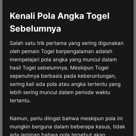
Kenali Pola Angka Togel
Sebelumnya
Salah satu trik pertama yang sering digunakan
oleh pemain Togel berpengalaman adalah
mempelajari pola angka yang muncul dalam
hasil Togel sebelumnya. Meskipun Togel
sepenuhnya berbasis pada keberuntungan,
sering kali ada pola atau angka tertentu yang
lebih sering muncul dalam periode waktu
tertentu.
Namun, perlu diingat bahwa meskipun pola ini
mungkin berguna dalam beberapa kasus, tidak
ada jaminan bahwa pola tersebut akan