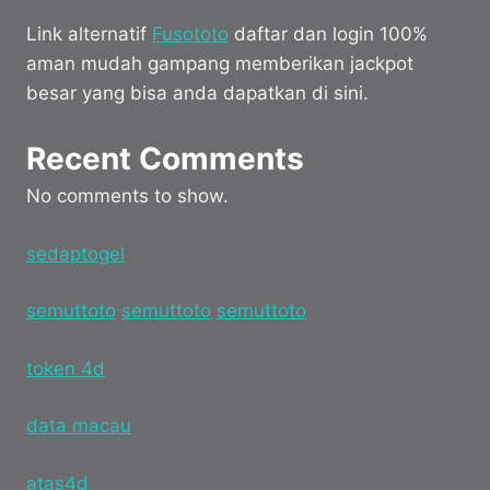
Link alternatif
Fusototo
daftar dan login 100%
aman mudah gampang memberikan jackpot
besar yang bisa anda dapatkan di sini.
Recent Comments
No comments to show.
sedaptogel
semuttoto
semuttoto
semuttoto
token 4d
data macau
atas4d