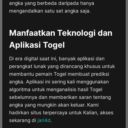
angka yang berbeda daripada hanya
mengandalkan satu set angka saja.
Manfaatkan Teknologi dan
Aplikasi Togel
Di era digital saat ini, banyak aplikasi dan
perangkat lunak yang dirancang khusus untuk
membantu pemain Togel membuat prediksi
angka. Aplikasi ini sering kali menggunakan
algoritma untuk menganalisis hasil Togel
sebelumnya dan memberikan saran tentang
angka yang mungkin akan keluar. Kami
hadirkan situs terpercaya untuk Kalian, akses
sekarang di
jari4d
.