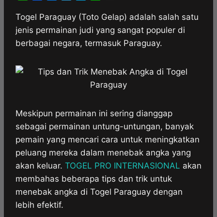
h
a
e
e
k
i
a
c
s
l
y
n
Togel Paraguay (Toto Gelap) adalah salah satu
t
e
s
e
p
e
jenis permainan judi yang sangat populer di
s
b
e
g
e
berbagai negara, termasuk Paraguay.
A
o
n
r
p
o
g
a
p
k
e
m
r
Meskipun permainan ini sering dianggap
sebagai permainan untung-untungan, banyak
pemain yang mencari cara untuk meningkatkan
peluang mereka dalam menebak angka yang
akan keluar.
TOGEL PRO INTERNASIONAL
akan
membahas beberapa tips dan trik untuk
menebak angka di Togel Paraguay dengan
lebih efektif.