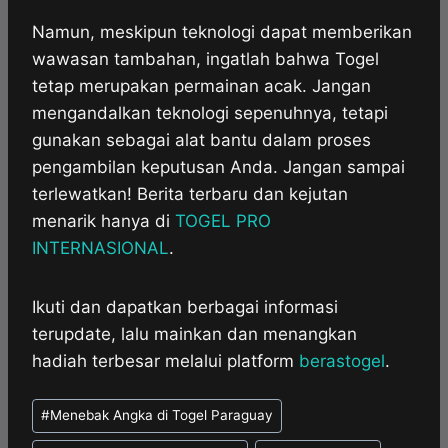
Namun, meskipun teknologi dapat memberikan
wawasan tambahan, ingatlah bahwa Togel
tetap merupakan permainan acak. Jangan
mengandalkan teknologi sepenuhnya, tetapi
gunakan sebagai alat bantu dalam proses
pengambilan keputusan Anda. Jangan sampai
terlewatkan! Berita terbaru dan kejutan
menarik hanya di
TOGEL PRO
INTERNASIONAL
.
Ikuti dan dapatkan berbagai informasi
terupdate, lalu mainkan dan menangkan
hadiah terbesar melalui platform
berastogel
.
Post
#
Menebak Angka di Togel Paraguay
Tags: