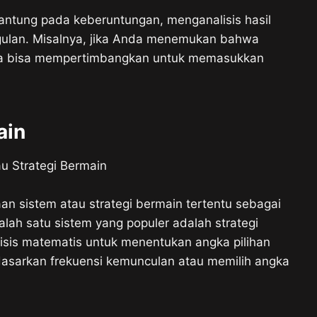
antung pada keberuntungan, menganalisis hasil
ulan. Misalnya, jika Anda menemukan bahwa
nda bisa mempertimbangkan untuk memasukkan
ain
 sistem atau strategi bermain tertentu sebagai
ah satu sistem yang populer adalah strategi
lisis matematis untuk menentukan angka pilihan
sarkan frekuensi kemunculan atau memilih angka