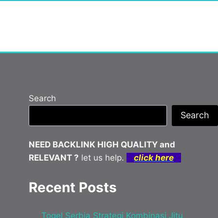
Search
Search
NEED BACKLINK HIGH QUALITY and
RELEVANT ?
let us help.
click here
Recent Posts
Togel Serbia Strategi Kombinasi Jitu