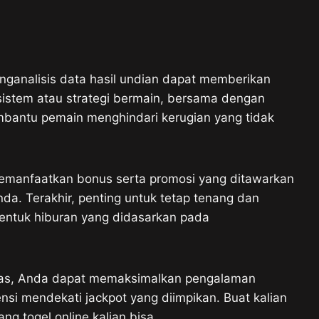
ganalisis data hasil undian dapat memberikan
 sistem atau strategi bermain, bersama dengan
mbantu pemain menghindari kerugian yang tidak
manfaatkan bonus serta promosi yang ditawarkan
a. Terakhir, penting untuk tetap tenang dan
entuk hiburan yang didasarkan pada
has, Anda dapat memaksimalkan pengalaman
si mendekati jackpot yang diimpikan. Buat kalian
ng togel online kalian bisa