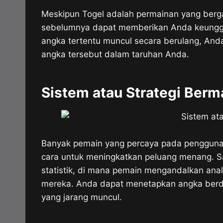
Meskipun Togel adalah permainan yang berg
sebelumnya dapat memberikan Anda keungg
angka tertentu muncul secara berulang, A
angka tersebut dalam taruhan Anda.
Sistem atau Strategi Berm
Banyak pemain yang percaya pada penggunaan
cara untuk meningkatkan peluang menang. Sal
statistik, di mana pemain mengandalkan ana
mereka. Anda dapat menetapkan angka berda
yang jarang muncul.