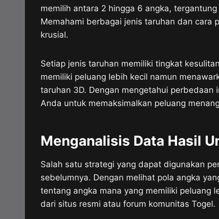
memilih antara 2 hingga 6 angka, tergantung
Memahami berbagai jenis taruhan dan cara p
krusial.
Setiap jenis taruhan memiliki tingkat kesuli
memiliki peluang lebih kecil namun menawar
taruhan 3D. Dengan mengetahui perbedaan in
Anda untuk memaksimalkan peluang menan
Menganalisis Data Hasil U
Salah satu strategi yang dapat digunakan pe
sebelumnya. Dengan melihat pola angka ya
tentang angka mana yang memiliki peluang le
dari situs resmi atau forum komunitas Togel.