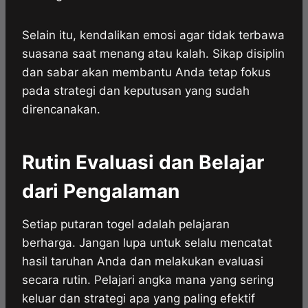
Selain itu, kendalikan emosi agar tidak terbawa
suasana saat menang atau kalah. Sikap disiplin
dan sabar akan membantu Anda tetap fokus
pada strategi dan keputusan yang sudah
direncanakan.
Rutin Evaluasi dan Belajar
dari Pengalaman
Setiap putaran togel adalah pelajaran
berharga. Jangan lupa untuk selalu mencatat
hasil taruhan Anda dan melakukan evaluasi
secara rutin. Pelajari angka mana yang sering
keluar dan strategi apa yang paling efektif