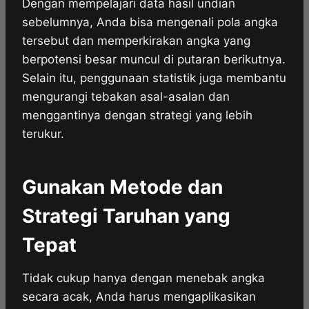
Dengan mempelajari data hasil undian
sebelumnya, Anda bisa mengenali pola angka
tersebut dan memperkirakan angka yang
berpotensi besar muncul di putaran berikutnya.
Selain itu, penggunaan statistik juga membantu
mengurangi tebakan asal-asalan dan
menggantinya dengan strategi yang lebih
terukur.
Gunakan Metode dan
Strategi Taruhan yang
Tepat
Tidak cukup hanya dengan menebak angka
secara acak, Anda harus mengaplikasikan