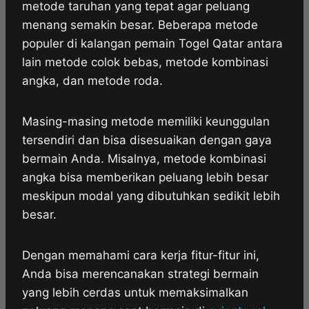
metode taruhan yang tepat agar peluang
menang semakin besar. Beberapa metode
populer di kalangan pemain Togel Qatar antara
lain metode colok bebas, metode kombinasi
angka, dan metode roda.
Masing-masing metode memiliki keunggulan
tersendiri dan bisa disesuaikan dengan gaya
bermain Anda. Misalnya, metode kombinasi
angka bisa memberikan peluang lebih besar
meskipun modal yang dibutuhkan sedikit lebih
besar.
Dengan memahami cara kerja fitur-fitur ini,
Anda bisa merencanakan strategi bermain
yang lebih cerdas untuk memaksimalkan