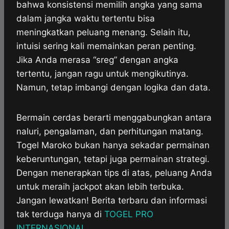
bahwa konsistensi memilih angka yang sama
dalam jangka waktu tertentu bisa
meningkatkan peluang menang. Selain itu,
intuisi sering kali memainkan peran penting.
Jika Anda merasa “sreg” dengan angka
tertentu, jangan ragu untuk mengikutinya.
Namun, tetap imbangi dengan logika dan data.
Bermain cerdas berarti menggabungkan antara
naluri, pengalaman, dan perhitungan matang.
Togel Maroko bukan hanya sekadar permainan
keberuntungan, tetapi juga permainan strategi.
Dengan menerapkan tips di atas, peluang Anda
untuk meraih jackpot akan lebih terbuka.
Jangan lewatkan! Berita terbaru dan informasi
tak terduga hanya di
TOGEL PRO
INTERNASIONAL
.