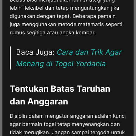
lebih fleksibel dan tetap menguntungkan jika
digunakan dengan tepat. Beberapa pemain
juga menggunakan metode matematis seperti
rumus segitiga atau angka kembar.
Baca Juga:
Cara dan Trik Agar
Menang di Togel Yordania
Tentukan Batas Taruhan
dan Anggaran
Disiplin dalam mengatur anggaran adalah kunci
agar bermain togel tetap menyenangkan dan
tidak merugikan. Jangan sampai tergoda untuk