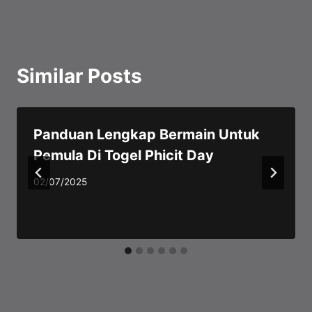
Similar Posts
Panduan Lengkap Bermain Untuk
Pemula Di Togel Phicit Day
02/07/2025