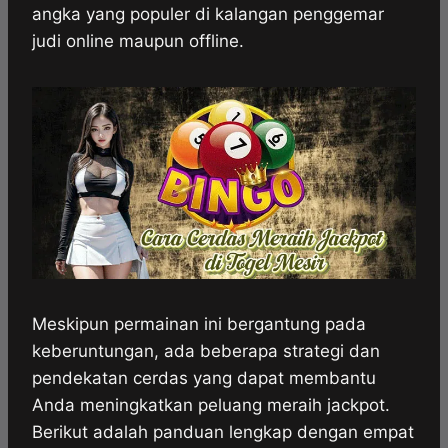
t
e
s
e
p
e
angka yang populer di kalangan penggemar
s
b
e
g
e
judi online maupun offline.
A
o
n
r
p
o
g
a
p
k
e
m
r
Meskipun permainan ini bergantung pada
keberuntungan, ada beberapa strategi dan
pendekatan cerdas yang dapat membantu
Anda meningkatkan peluang meraih jackpot.
Berikut adalah panduan lengkap dengan empat