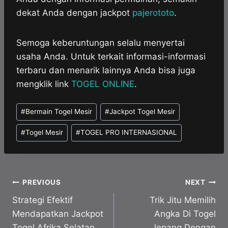
dekat Anda dengan jackpot
pajerototo
.
Semoga keberuntungan selalu menyertai
usaha Anda. Untuk terkait informasi-informasi
terbaru dan menarik lainnya Anda bisa juga
mengklik link
TOGEL ONLINE
.
Post
#
Bermain Togel Mesir
#
Jackpot Togel Mesir
Tags:
#
Togel Mesir
#
TOGEL PRO INTERNASIONAL
Post
PREVIOUS
NEXT
Strategi Efektif
Trik Jitu Memilih
navigation
Mendapatkan Jackpot
Angka Di Togel
Togel Afrika Selatan
Jepang Dengan