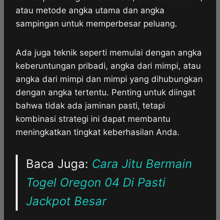
atau metode angka utama dan angka
sampingan untuk memperbesar peluang.
Ada juga teknik seperti memulai dengan angka
keberuntungan pribadi, angka dari mimpi, atau
angka dari mimpi dan mimpi yang dihubungkan
dengan angka tertentu. Penting untuk diingat
bahwa tidak ada jaminan pasti, tetapi
kombinasi strategi ini dapat membantu
meningkatkan tingkat keberhasilan Anda.
Baca Juga:
Cara Jitu Bermain
Togel Oregon 04 Di Pasti
Jackpot Besar