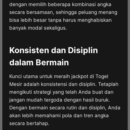
dengan memilih beberapa kombinasi angka
secara bersamaan, sehingga peluang menang
bisa lebih besar tanpa harus menghabiskan
banyak modal sekaligus.
Konsisten dan Disiplin
dalam Bermain
Kunci utama untuk meraih jackpot di Togel
Mesir adalah konsistensi dan disiplin. Tetaplah
mengikuti strategi yang telah Anda buat dan
jangan mudah tergoda dengan hasil buruk.
Dengan bermain secara rutin dan disiplin, Anda
akan lebih memahami pola dan tren angka
secara bertahap.