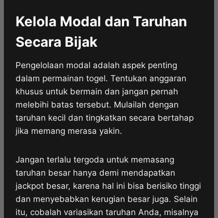
Kelola Modal dan Taruhan
Secara Bijak
Pengelolaan modal adalah aspek penting
dalam permainan togel. Tentukan anggaran
khusus untuk bermain dan jangan pernah
melebihi batas tersebut. Mulailah dengan
taruhan kecil dan tingkatkan secara bertahap
jika memang merasa yakin.
Jangan terlalu tergoda untuk memasang
taruhan besar hanya demi mendapatkan
jackpot besar, karena hal ini bisa berisiko tinggi
dan menyebabkan kerugian besar juga. Selain
itu, cobalah variasikan taruhan Anda, misalnya