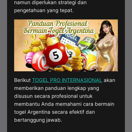
namun diperlukan strategi dan
pengetahuan yang tepat.
Berikut
TOGEL PRO INTERNASIONAL
akan
memberikan panduan lengkap yang
disusun secara profesional untuk
membantu Anda memahami cara bermain
togel Argentina secara efektif dan
bertanggung jawab.