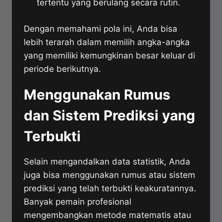
tertentu yang berulang secara rutin.
Dengan memahami pola ini, Anda bisa
lebih terarah dalam memilih angka-angka
yang memiliki kemungkinan besar keluar di
periode berikutnya.
Menggunakan Rumus
dan Sistem Prediksi yang
Terbukti
Selain mengandalkan data statistik, Anda
juga bisa menggunakan rumus atau sistem
prediksi yang telah terbukti keakuratannya.
Banyak pemain profesional
mengembangkan metode matematis atau