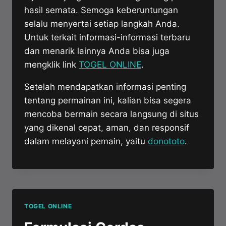
hasil semata. Semoga keberuntungan
selalu menyertai setiap langkah Anda.
Untuk terkait informasi-informasi terbaru
dan menarik lainnya Anda bisa juga
mengklik link
TOGEL ONLINE
.
Setelah mendapatkan informasi penting
tentang permainan ini, kalian bisa segera
mencoba bermain secara langsung di situs
yang dikenal cepat, aman, dan responsif
dalam melayani pemain, yaitu
donototo
.
TOGEL ONLINE