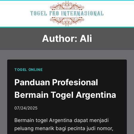
Skip
to
content
Author: Ali
TOGEL ONLINE
Panduan Profesional
Bermain Togel Argentina
07/24/2025
Bermain togel Argentina dapat menjadi
peluang menarik bagi pecinta judi nomor,