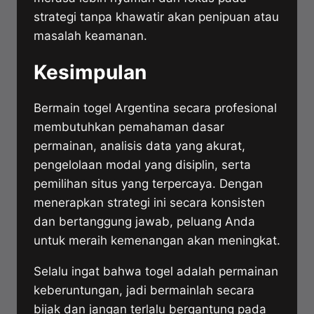
strategi tanpa khawatir akan penipuan atau
masalah keamanan.
Kesimpulan
Bermain togel Argentina secara profesional
membutuhkan pemahaman dasar
permainan, analisis data yang akurat,
pengelolaan modal yang disiplin, serta
pemilihan situs yang terpercaya. Dengan
menerapkan strategi ini secara konsisten
dan bertanggung jawab, peluang Anda
untuk meraih kemenangan akan meningkat.
Selalu ingat bahwa togel adalah permainan
keberuntungan, jadi bermainlah secara
bijak dan jangan terlalu bergantung pada