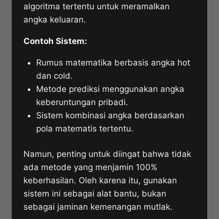
algoritma tertentu untuk meramalkan
angka keluaran.
Contoh Sistem:
Rumus matematika berbasis angka hot
dan cold.
Metode prediksi menggunakan angka
keberuntungan pribadi.
Sistem kombinasi angka berdasarkan
pola matematis tertentu.
Namun, penting untuk diingat bahwa tidak
ada metode yang menjamin 100%
keberhasilan. Oleh karena itu, gunakan
sistem ini sebagai alat bantu, bukan
sebagai jaminan kemenangan mutlak.