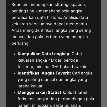
Sebelum menerapkan strategi apapun,
penting untuk memahami pola angka
berdasarkan data historis. Analisis data
keluaran sebelumnya dapat membantu
Anda mengidentifikasi angka yang sering
muncul dan pola tertentu yang mungkin
berulang.
Kumpulkan Data Lengkap:
Catat
keluaran angka 4D dari periode
tertentu, minimal 3-6 bulan terakhir.
Identifikasi Angka Favorit:
Cari angka
yang sering muncul dan angka yang
jarang keluar.
Menggunakan Statistik:
Buat tabel
frekuensi angka dan perbandingan pola
harian, mingguan, serta bulanan.