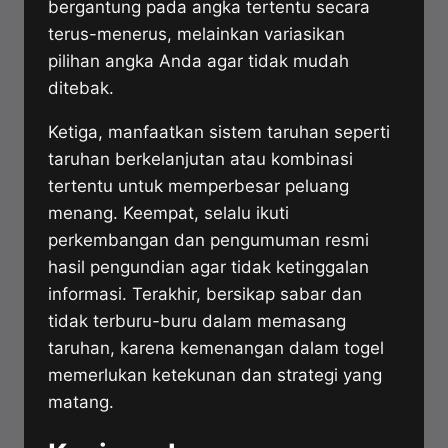
bergantung pada angka tertentu secara
terus-menerus, melainkan variasikan
pilihan angka Anda agar tidak mudah
ditebak.
Ketiga, manfaatkan sistem taruhan seperti
taruhan berkelanjutan atau kombinasi
tertentu untuk memperbesar peluang
menang. Keempat, selalu ikuti
perkembangan dan pengumuman resmi
hasil pengundian agar tidak ketinggalan
informasi. Terakhir, bersikap sabar dan
tidak terburu-buru dalam memasang
taruhan, karena kemenangan dalam togel
memerlukan ketekunan dan strategi yang
matang.