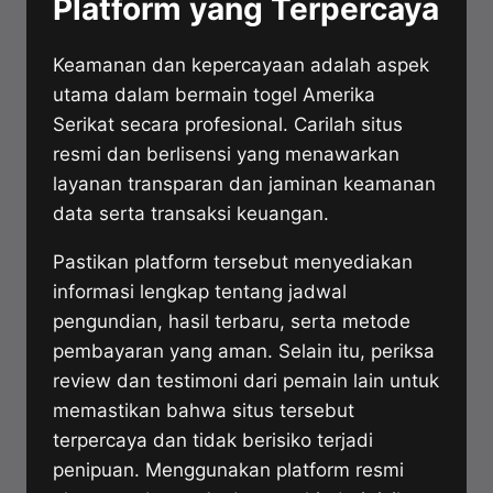
Platform yang Terpercaya
Keamanan dan kepercayaan adalah aspek
utama dalam bermain togel Amerika
Serikat secara profesional. Carilah situs
resmi dan berlisensi yang menawarkan
layanan transparan dan jaminan keamanan
data serta transaksi keuangan.
Pastikan platform tersebut menyediakan
informasi lengkap tentang jadwal
pengundian, hasil terbaru, serta metode
pembayaran yang aman. Selain itu, periksa
review dan testimoni dari pemain lain untuk
memastikan bahwa situs tersebut
terpercaya dan tidak berisiko terjadi
penipuan. Menggunakan platform resmi