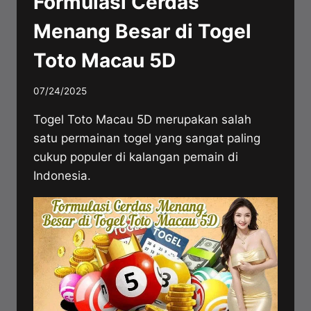
Formulasi Cerdas
Menang Besar di Togel
Toto Macau 5D
07/24/2025
Togel Toto Macau 5D merupakan salah
satu permainan togel yang sangat paling
cukup populer di kalangan pemain di
Indonesia.