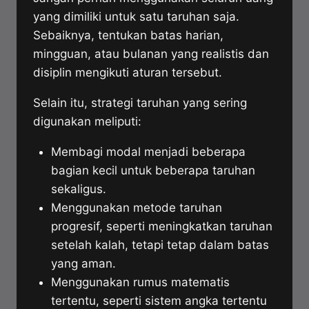
yang dimiliki untuk satu taruhan saja.
Sebaiknya, tentukan batas harian,
mingguan, atau bulanan yang realistis dan
disiplin mengikuti aturan tersebut.
Selain itu, strategi taruhan yang sering
digunakan meliputi:
Membagi modal menjadi beberapa
bagian kecil untuk beberapa taruhan
sekaligus.
Menggunakan metode taruhan
progresif, seperti meningkatkan taruhan
setelah kalah, tetapi tetap dalam batas
yang aman.
Menggunakan rumus matematis
tertentu, seperti sistem angka tertentu