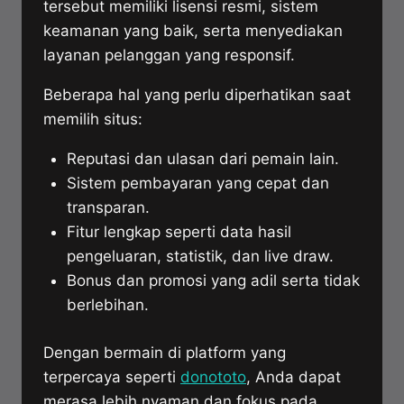
tersebut memiliki lisensi resmi, sistem
keamanan yang baik, serta menyediakan
layanan pelanggan yang responsif.
Beberapa hal yang perlu diperhatikan saat
memilih situs:
Reputasi dan ulasan dari pemain lain.
Sistem pembayaran yang cepat dan
transparan.
Fitur lengkap seperti data hasil
pengeluaran, statistik, dan live draw.
Bonus dan promosi yang adil serta tidak
berlebihan.
Dengan bermain di platform yang
terpercaya seperti
donototo
, Anda dapat
merasa lebih nyaman dan fokus pada