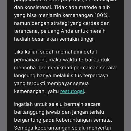
dan konsistensi. Tidak ada metode ajaib
yang bisa menjamin kemenangan 100%,
namun dengan strategi yang cerdas dan
terencana, peluang Anda untuk meraih
hadiah besar akan semakin tinggi.
Jika kalian sudah memahami detail
permainan ini, maka waktu terbaik untuk
mencoba dan menikmati permainan secara
langsung hanya melalui situs terpercaya
yang terbukti membayar semua
kemenangan, yaitu
restutogel
.
Ingatlah untuk selalu bermain secara
bertanggung jawab dan jangan terlalu
bergantung pada keberuntungan semata.
Semoga keberuntungan selalu menyertai