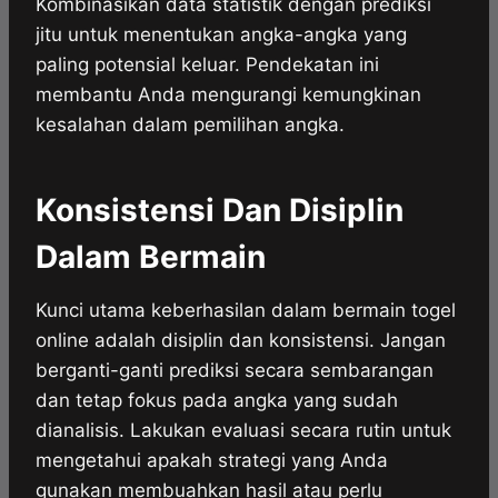
Kombinasikan data statistik dengan prediksi
jitu untuk menentukan angka-angka yang
paling potensial keluar. Pendekatan ini
membantu Anda mengurangi kemungkinan
kesalahan dalam pemilihan angka.
Konsistensi Dan Disiplin
Dalam Bermain
Kunci utama keberhasilan dalam bermain togel
online adalah disiplin dan konsistensi. Jangan
berganti-ganti prediksi secara sembarangan
dan tetap fokus pada angka yang sudah
dianalisis. Lakukan evaluasi secara rutin untuk
mengetahui apakah strategi yang Anda
gunakan membuahkan hasil atau perlu