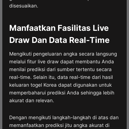
disesuaikan.
Manfaatkan Fasilitas Live
Draw Dan Data Real-Time
Mengikuti pengeluaran angka secara langsung
melalui fitur live draw dapat membantu Anda
menilai prediksi dari sumber tertentu secara
real-time. Selain itu, data real-time dari hasil
keluaran togel Korea dapat digunakan untuk
memperbaharui prediksi Anda sehingga lebih
akurat dan relevan.
Dengan mengikuti langkah-langkah di atas dan
memanfaatkan prediksi jitu angka akurat di