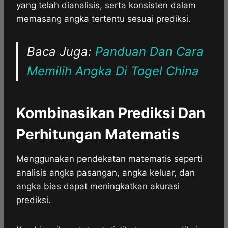
yang telah dianalisis, serta konsisten dalam
memasang angka tertentu sesuai prediksi.
Baca Juga:
Panduan Dan Cara
Memilih Angka Di Togel China
Kombinasikan Prediksi Dan
Perhitungan Matematis
Menggunakan pendekatan matematis seperti
analisis angka pasangan, angka keluar, dan
angka bias dapat meningkatkan akurasi
prediksi.