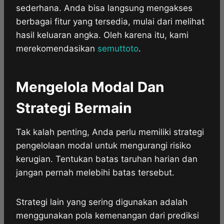
sederhana. Anda bisa langsung mengakses
berbagai fitur yang tersedia, mulai dari melihat
hasil keluaran angka. Oleh karena itu, kami
merekomendasikan
semuttoto
.
Mengelola Modal Dan
Strategi Bermain
Tak kalah penting, Anda perlu memiliki strategi
pengelolaan modal untuk mengurangi risiko
kerugian. Tentukan batas taruhan harian dan
jangan pernah melebihi batas tersebut.
Strategi lain yang sering digunakan adalah
menggunakan pola kemenangan dari prediksi