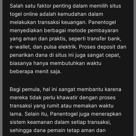
Salah satu faktor penting dalam memilih situs
togel online adalah kemudahan dalam
melakukan transaksi keuangan. Panentogel
menyediakan berbagai metode pembayaran
yang aman dan praktis, seperti transfer bank,
e-wallet, dan pulsa elektrik. Proses deposit dan
penarikan dana di situs ini juga sangat cepat,
biasanya hanya membutuhkan waktu
beberapa menit saja.
Bagi pemula, hal ini sangat membantu karena
mereka tidak perlu khawatir dengan proses
transaksi yang rumit atau memakan waktu
lama. Selain itu, Panentogel juga menerapkan
sistem keamanan dalam setiap transaksi,
sehingga dana pemain tetap aman dan