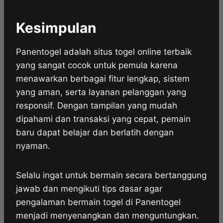
Kesimpulan
Panentogel adalah situs togel online terbaik
yang sangat cocok untuk pemula karena
menawarkan berbagai fitur lengkap, sistem
yang aman, serta layanan pelanggan yang
responsif. Dengan tampilan yang mudah
dipahami dan transaksi yang cepat, pemain
baru dapat belajar dan berlatih dengan
nyaman.
Selalu ingat untuk bermain secara bertanggung
jawab dan mengikuti tips dasar agar
pengalaman bermain togel di Panentogel
menjadi menyenangkan dan menguntungkan.