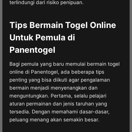
terlindungi dari risiko penipuan.
Tips Bermain Togel Online
Untuk Pemula di
Panentogel
Bagi pemula yang baru memulai bermain togel
online di Panentogel, ada beberapa tips
penting yang bisa diikuti agar pengalaman
bermain menjadi menyenangkan dan
menguntungkan. Pertama, selalu pelajari
aturan permainan dan jenis taruhan yang
tersedia. Dengan memahami dasar-dasar,
peluang menang akan semakin besar.