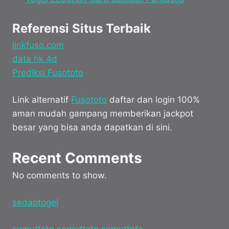
Referensi Situs Terbaik
linkfuso.com
data hk 4d
Prediksi Fusototo
Link alternatif
Fusototo
daftar dan login 100%
aman mudah gampang memberikan jackpot
besar yang bisa anda dapatkan di sini.
Recent Comments
No comments to show.
sedaptogel