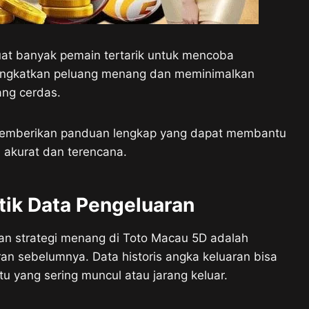
t banyak pemain tertarik untuk mencoba
ingkatkan peluang menang dan meminimalkan
ang cerdas.
emberikan panduan lengkap yang dapat membantu
 akurat dan terencana.
tik Data Pengeluaran
an strategi menang di Toto Macau 5D adalah
an sebelumnya. Data historis angka keluaran bisa
 yang sering muncul atau jarang keluar.