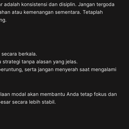
adalah konsistensi dan disiplin. Jangan tergoda
lahan atau kemenangan sementara. Tetaplah
ng.
 secara berkala.
 strategi tanpa alasan yang jelas.
 beruntung, serta jangan menyerah saat mengalami
elolaan modal akan membantu Anda tetap fokus dan
ar secara lebih stabil.