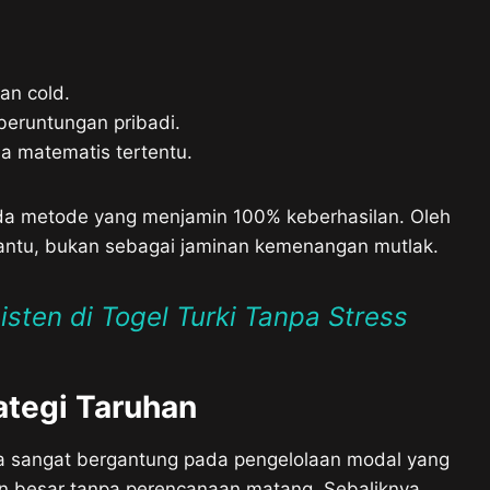
an cold.
eruntungan pribadi.
a matematis tertentu.
ada metode yang menjamin 100% keberhasilan. Oleh
 bantu, bukan sebagai jaminan kemenangan mutlak.
sten di Togel Turki Tanpa Stress
tegi Taruhan
ga sangat bergantung pada pengelolaan modal yang
n besar tanpa perencanaan matang. Sebaliknya,