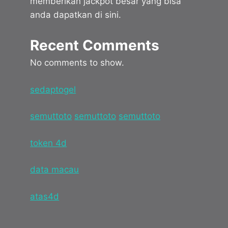
memberikan jackpot besar yang bisa
anda dapatkan di sini.
Recent Comments
No comments to show.
sedaptogel
semuttoto
semuttoto
semuttoto
token 4d
data macau
atas4d