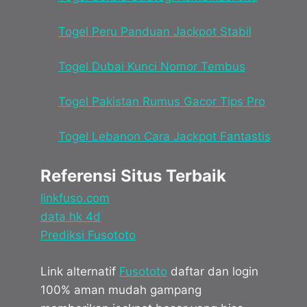
Togel Peru Panduan Jackpot Stabil
Togel Dubai Kunci Nomor Tembus
Togel Pakistan Rumus Gacor Tips Pro
Togel Lebanon Cara Jackpot Fantastis
Referensi Situs Terbaik
linkfuso.com
data hk 4d
Prediksi Fusototo
Link alternatif
Fusototo
daftar dan login
100% aman mudah gampang