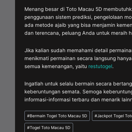
Menang besar di Toto Macau 5D membutuhka
penggunaan sistem prediksi, pengelolaan moda
ada metode ajaib yang bisa menjamin keme
dan terencana, peluang Anda untuk meraih h
Jika kalian sudah memahami detail permaina
menikmati permainan secara langsung hanya 
semua kemenangan, yaitu
restutogel
.
Ingatlah untuk selalu bermain secara bertan
keberuntungan semata. Semoga keberuntunga
informasi-informasi terbaru dan menarik lain
Post
#
Bermain Togel Toto Macau 5D
#
Jackpot Togel To
Tags:
#
Togel Toto Macau 5D