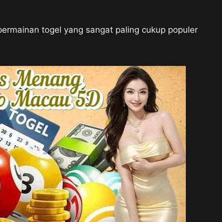
ermainan togel yang sangat paling cukup populer