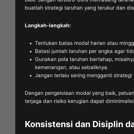
buatlah strategi taruhan yang terukur dan disi
Langkah-langkah:
Tentukan batas modal harian atau minggu
Batasi jumlah taruhan per angka agar tida
Gunakan pola taruhan bertahap, misalny
kemenangan, atau sebaliknya.
Jangan terlalu sering mengganti strategi 
Dengan pengelolaan modal yang baik, pelua
terjaga dan risiko kerugian dapat diminimalisi
Konsistensi dan Disiplin 