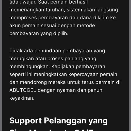
tidak wajar. Saat pemain berhasil
memenangkan taruhan, sistem akan langsung
memproses pembayaran dan dana dikirim ke
akun pemain sesuai dengan metode
pembayaran yang dipilih.
Tidak ada penundaan pembayaran yang
merugikan atau proses panjang yang
membingungkan. Kebijakan pembayaran
seperti ini meningkatkan kepercayaan pemain
dan mendorong mereka untuk terus bermain di
ABUTOGEL dengan nyaman dan penuh
keyakinan.
Support Pelanggan yang