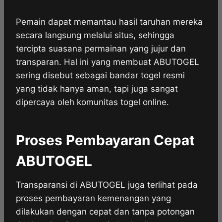
Pemain dapat memantau hasil taruhan mereka
secara langsung melalui situs, sehingga
tercipta suasana permainan yang jujur dan
transparan. Hal ini yang membuat ABUTOGEL
sering disebut sebagai bandar togel resmi
yang tidak hanya aman, tapi juga sangat
dipercaya oleh komunitas togel online.
Proses Pembayaran Cepat
ABUTOGEL
Transparansi di ABUTOGEL juga terlihat pada
proses pembayaran kemenangan yang
dilakukan dengan cepat dan tanpa potongan