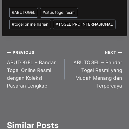
Post
#
ABUTOGEL
#
situs togel resmi
Tags:
#
togel online harian
#
TOGEL PRO INTERNASIONAL
Post
PREVIOUS
NEXT
ABUTOGEL – Bandar
ABUTOGEL – Bandar
navigation
Togel Online Resmi
Togel Resmi yang
dengan Koleksi
Mudah Menang dan
Pasaran Lengkap
Terpercaya
Similar Posts