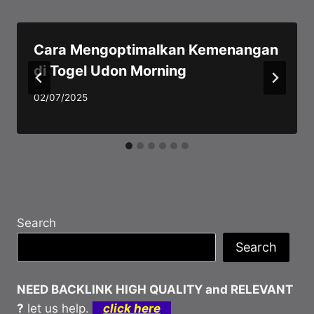
Cara Mengoptimalkan Kemenangan
di Togel Udon Morning
02/07/2025
Search
Search
NEED BACKLINK HIGH QUALITY and RELEVANT
?
let us help.
click here