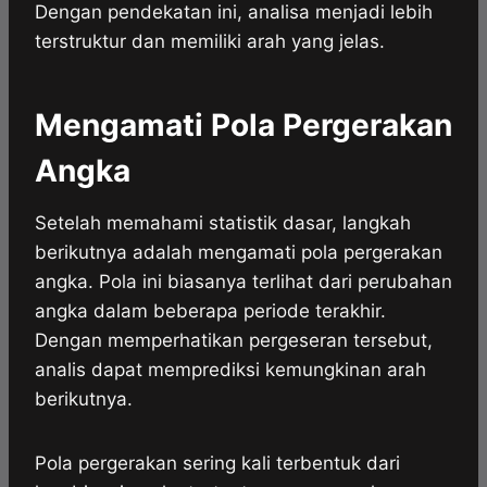
Dengan pendekatan ini, analisa menjadi lebih
terstruktur dan memiliki arah yang jelas.
Mengamati Pola Pergerakan
Angka
Setelah memahami statistik dasar, langkah
berikutnya adalah mengamati pola pergerakan
angka. Pola ini biasanya terlihat dari perubahan
angka dalam beberapa periode terakhir.
Dengan memperhatikan pergeseran tersebut,
analis dapat memprediksi kemungkinan arah
berikutnya.
Pola pergerakan sering kali terbentuk dari