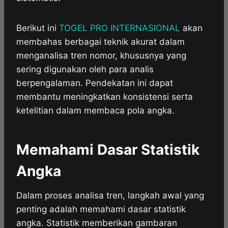
Berikut ini
TOGEL PRO INTERNASIONAL
akan
membahas berbagai teknik akurat dalam
menganalisa tren nomor, khususnya yang
sering digunakan oleh para analis
berpengalaman. Pendekatan ini dapat
membantu meningkatkan konsistensi serta
ketelitian dalam membaca pola angka.
Memahami Dasar Statistik
Angka
Dalam proses analisa tren, langkah awal yang
penting adalah memahami dasar statistik
angka. Statistik memberikan gambaran