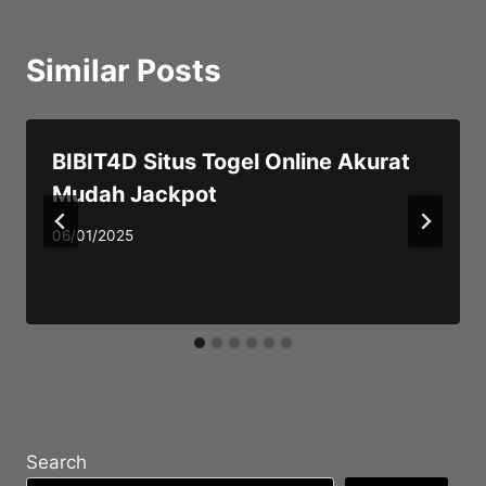
Similar Posts
BIBIT4D Situs Togel Online Akurat
Mudah Jackpot
06/01/2025
Search