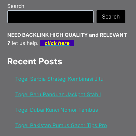
Search
Search
NEED BACKLINK HIGH QUALITY and RELEVANT
?
let us help.
click here
Recent Posts
Togel Serbia Strategi Kombinasi Jitu
Togel Peru Panduan Jackpot Stabil
Togel Dubai Kunci Nomor Tembus
Togel Pakistan Rumus Gacor Tips Pro