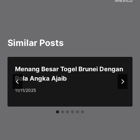
Similar Posts
Menang Besar Togel Brunei Dengan
Pola Angka Ajaib
11/11/2025