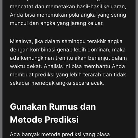
mencatat dan memetakan hasil-hasil keluaran,
Anda bisa menemukan pola angka yang sering
muncul dan angka yang jarang keluar.
Misalnya, jika dalam seminggu terakhir angka
dengan kombinasi genap lebih dominan, maka
ada kemungkinan tren itu akan berlanjut dalam
waktu dekat. Analisis ini bisa membantu Anda
membuat prediksi yang lebih terarah dan tidak
sekadar menebak angka secara acak.
Gunakan Rumus dan
Metode Prediksi
Ada banyak metode prediksi yang biasa