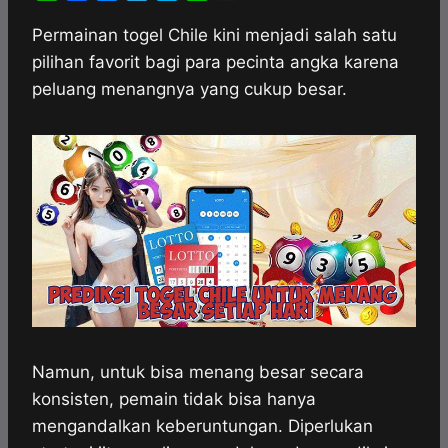
h
a
e
e
k
i
a
c
s
l
y
n
Permainan togel Chile kini menjadi salah satu
t
e
s
e
p
e
pilihan favorit bagi para pecinta angka karena
s
b
e
g
e
peluang menangnya yang cukup besar.
A
o
n
r
p
o
g
a
p
k
e
m
r
Namun, untuk bisa menang besar secara
konsisten, pemain tidak bisa hanya
mengandalkan keberuntungan. Diperlukan