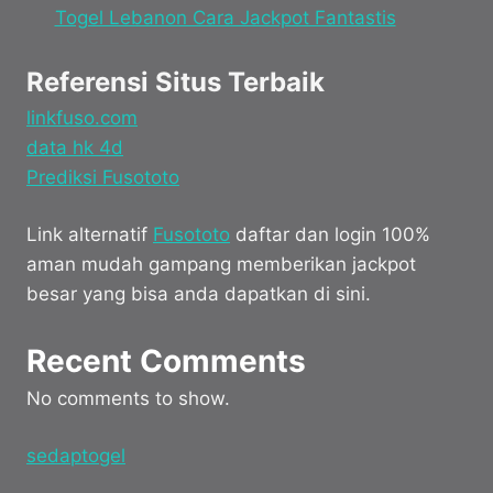
Togel Lebanon Cara Jackpot Fantastis
Referensi Situs Terbaik
linkfuso.com
data hk 4d
Prediksi Fusototo
Link alternatif
Fusototo
daftar dan login 100%
aman mudah gampang memberikan jackpot
besar yang bisa anda dapatkan di sini.
Recent Comments
No comments to show.
sedaptogel