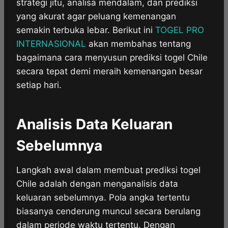
strategi jitu, analisa mendalam, dan prediksi
yang akurat agar peluang kemenangan
semakin terbuka lebar. Berikut ini
TOGEL PRO
INTERNASIONAL
akan membahas tentang
bagaimana cara menyusun prediksi togel Chile
secara tepat demi meraih kemenangan besar
setiap hari.
Analisis Data Keluaran
Sebelumnya
Langkah awal dalam membuat prediksi togel
Chile adalah dengan menganalisis data
keluaran sebelumnya. Pola angka tertentu
biasanya cenderung muncul secara berulang
dalam periode waktu tertentu. Dengan