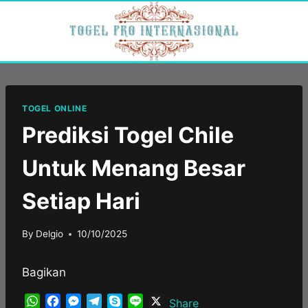
Skip
to
content
TOGEL ONLINE
Prediksi Togel Chile
Untuk Menang Besar
Setiap Hari
By
Delgio
10/10/2025
Bagikan
W
F
M
T
S
L
X
Share