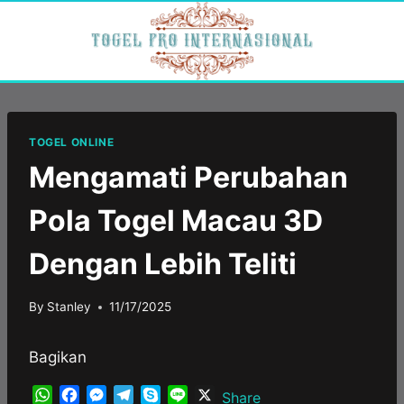
Skip
to
content
TOGEL ONLINE
Mengamati Perubahan
Pola Togel Macau 3D
Dengan Lebih Teliti
By
Stanley
11/17/2025
Bagikan
W
F
M
T
S
L
X
Share