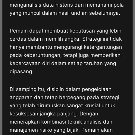
menganalisis data historis dan memahami pola
yang muncul dalam hasil undian sebelumnya.
Pemain dapat membuat keputusan yang lebih
cerdas dalam memilih angka. Strategi ini tidak
hanya membantu mengurangi ketergantungan
pada keberuntungan, tetapi juga memberikan
kepercayaan diri dalam setiap taruhan yang
dipasang.
Di samping itu, disiplin dalam pengelolaan
anggaran dan tetap berpegang pada strategi
yang telah dirumuskan sangat krusial untuk
kesuksesan jangka panjang. Dengan
menerapkan kombinasi teknik analisis dan
manajemen risiko yang bijak. Pemain akan