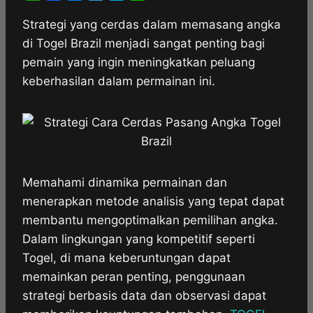
h
a
e
e
k
i
a
c
s
l
y
n
Strategi yang cerdas dalam memasang angka
t
e
s
e
p
e
di Togel Brazil menjadi sangat penting bagi
s
b
e
g
e
pemain yang ingin meningkatkan peluang
A
o
n
r
keberhasilan dalam permainan ini.​
p
o
g
a
p
k
e
m
r
Memahami dinamika permainan dan
menerapkan metode analisis yang tepat dapat
membantu mengoptimalkan pemilihan angka.
Dalam lingkungan yang kompetitif seperti
Togel, di mana keberuntungan dapat
memainkan peran penting, penggunaan
strategi berbasis data dan observasi dapat