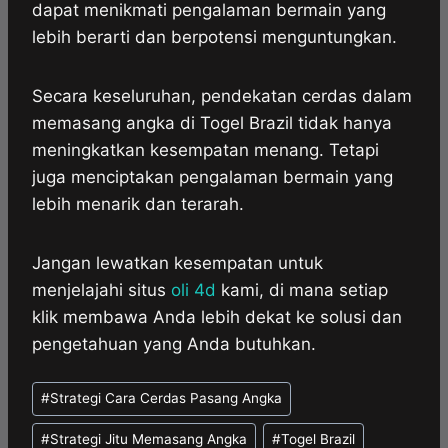
dapat menikmati pengalaman bermain yang
lebih berarti dan berpotensi menguntungkan.
Secara keseluruhan, pendekatan cerdas dalam
memasang angka di Togel Brazil tidak hanya
meningkatkan kesempatan menang. Tetapi
juga menciptakan pengalaman bermain yang
lebih menarik dan terarah.
Jangan lewatkan kesempatan untuk
menjelajahi situs
oli 4d
kami, di mana setiap
klik membawa Anda lebih dekat ke solusi dan
pengetahuan yang Anda butuhkan.
Post
#
Strategi Cara Cerdas Pasang Angka
Tags:
#
Strategi Jitu Memasang Angka
#
Togel Brazil