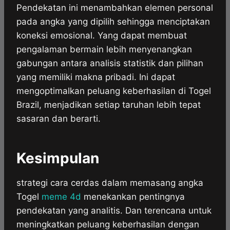
Pendekatan ini menambahkan elemen personal
pada angka yang dipilih sehingga menciptakan
koneksi emosional. Yang dapat membuat
pengalaman bermain lebih menyenangkan
gabungan antara analisis statistik dan pilihan
yang memiliki makna pribadi. Ini dapat
mengoptimalkan peluang keberhasilan di Togel
Brazil, menjadikan setiap taruhan lebih tepat
sasaran dan berarti.
Kesimpulan
strategi cara cerdas dalam memasang angka
Togel
meme 4d
menekankan pentingnya
pendekatan yang analitis. Dan terencana untuk
meningkatkan peluang keberhasilan dengan