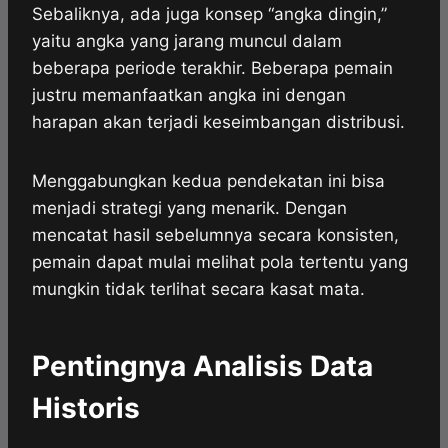
Sebaliknya, ada juga konsep “angka dingin,”
yaitu angka yang jarang muncul dalam
beberapa periode terakhir. Beberapa pemain
justru memanfaatkan angka ini dengan
harapan akan terjadi keseimbangan distribusi.
Menggabungkan kedua pendekatan ini bisa
menjadi strategi yang menarik. Dengan
mencatat hasil sebelumnya secara konsisten,
pemain dapat mulai melihat pola tertentu yang
mungkin tidak terlihat secara kasat mata.
Pentingnya Analisis Data
Historis