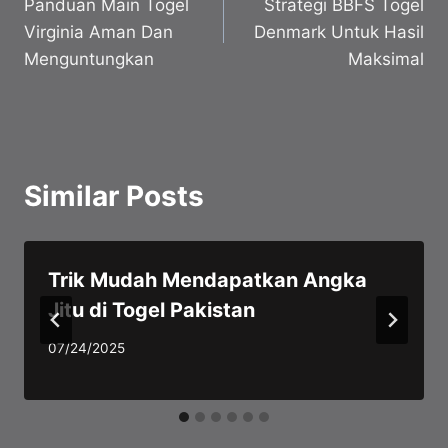
Panduan Main Togel
Strategi BBFS Togel
navigation
Virginia Aman Dan
Denmark Untuk Hasil
Menguntungkan
Maksimal
Similar Posts
Trik Mudah Mendapatkan Angka
Jitu di Togel Pakistan
07/24/2025