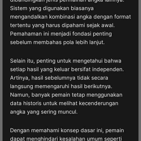
Sistem yang digunakan biasanya
mengandalkan kombinasi angka dengan format
tertentu yang harus dipahami sejak awal.
Pemahaman ini menjadi fondasi penting
sebelum membahas pola lebih lanjut.
Selain itu, penting untuk mengetahui bahwa
setiap hasil yang keluar bersifat independen.
Artinya, hasil sebelumnya tidak secara
langsung memengaruhi hasil berikutnya.
Namun, banyak pemain tetap menggunakan
data historis untuk melihat kecenderungan
angka yang sering muncul.
Dengan memahami konsep dasar ini, pemain
dapat menghindari kesalahan umum seperti