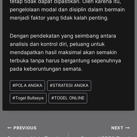
tetap tidak dapat dipastikan. Oleh karena itu,
pengelolaan modal dan disiplin dalam bermain
menjadi faktor yang tidak kalah penting.
Dengan pendekatan yang seimbang antara
analisis dan kontrol diri, peluang untuk
mendapatkan hasil maksimal akan semakin
terbuka tanpa harus bergantung sepenuhnya
pada keberuntungan semata.
Post
#
POLA ANGKA
#
STRATEGI ANGKA
Tags:
#
Togel Bullseye
#
TOGEL ONLINE
Post
PREVIOUS
NEXT