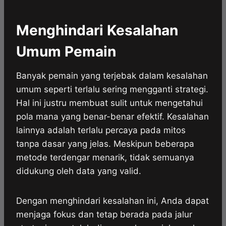
Menghindari Kesalahan
Umum Pemain
Banyak pemain yang terjebak dalam kesalahan
umum seperti terlalu sering mengganti strategi.
Hal ini justru membuat sulit untuk mengetahui
pola mana yang benar-benar efektif. Kesalahan
lainnya adalah terlalu percaya pada mitos
tanpa dasar yang jelas. Meskipun beberapa
metode terdengar menarik, tidak semuanya
didukung oleh data yang valid.
Dengan menghindari kesalahan ini, Anda dapat
menjaga fokus dan tetap berada pada jalur