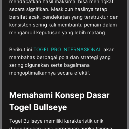
mendapatkan hasil maksimal bisa meningkat
secara signifikan. Meskipun hasilnya tetap
bersifat acak, pendekatan yang terstruktur dan
konsisten sering kali membantu pemain dalam
mengambil keputusan yang lebih matang.
Berikut ini
TOGEL PRO INTERNASIONAL
akan
membahas berbagai pola dan strategi yang
sering digunakan serta bagaimana
mengoptimalkannya secara efektif.
Memahami Konsep Dasar
Togel Bullseye
Togel Bullseye memiliki karakteristik unik
dibandingkan jenis permainan angka lainnya.