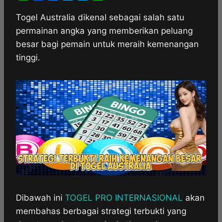
h
a
e
e
k
i
a
c
s
l
y
n
Togel Australia dikenal sebagai salah satu
t
e
s
e
p
e
permainan angka yang memberikan peluang
s
b
e
g
e
besar bagi pemain untuk meraih kemenangan
A
o
n
r
tinggi.
p
o
g
a
p
k
e
m
r
Dibawah ini
TOGEL PRO INTERNASIONAL
akan
membahas berbagai strategi terbukti yang