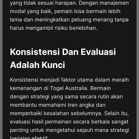
yang tidak sesuai harapan. Dengan manajemen
modal yang baik, pemain bisa bermain lebih
lama dan meningkatkan peluang menang tanpa
harus mengambil risiko berlebihan.
Konsistensi Dan Evaluasi
Adalah Kunci
Konsistensi menjadi faktor utama dalam meraih
kemenangan di Togel Australia. Bermain
dengan strategi yang sama secara rutin akan
membantu memahami tren angka dan
memperbaiki kesalahan sebelumnya. Selain itu,
evaluasi hasil permainan secara berkala sangat
penting untuk mengetahui sejauh mana strategi
berjalan efektif.