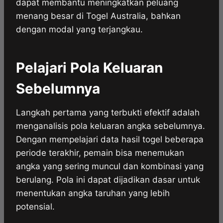
dapat membantu meningkatkan peluang
menang besar di Togel Australia, bahkan
dengan modal yang terjangkau.
Pelajari Pola Keluaran
Sebelumnya
Langkah pertama yang terbukti efektif adalah
menganalisis pola keluaran angka sebelumnya.
Dengan mempelajari data hasil togel beberapa
periode terakhir, pemain bisa menemukan
angka yang sering muncul dan kombinasi yang
berulang. Pola ini dapat dijadikan dasar untuk
menentukan angka taruhan yang lebih
potensial.