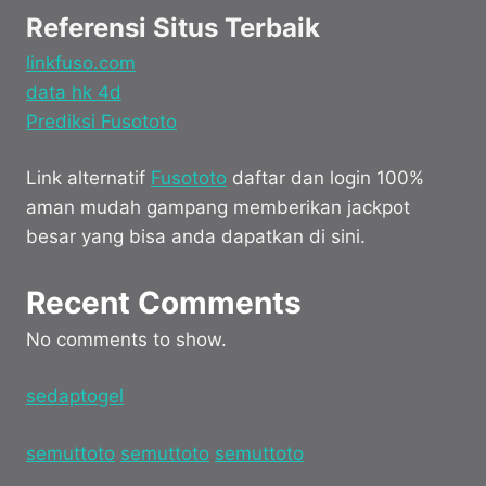
Referensi Situs Terbaik
linkfuso.com
data hk 4d
Prediksi Fusototo
Link alternatif
Fusototo
daftar dan login 100%
aman mudah gampang memberikan jackpot
besar yang bisa anda dapatkan di sini.
Recent Comments
No comments to show.
sedaptogel
semuttoto
semuttoto
semuttoto