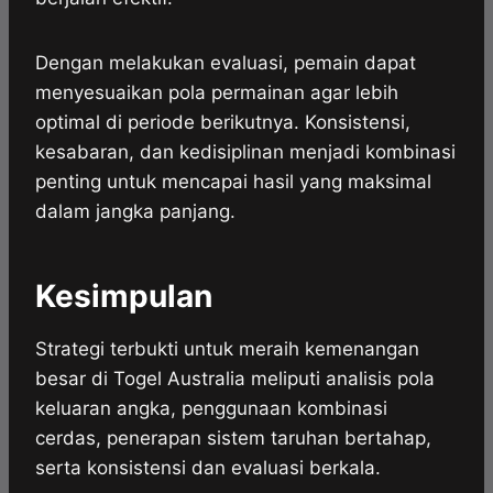
Dengan melakukan evaluasi, pemain dapat
menyesuaikan pola permainan agar lebih
optimal di periode berikutnya. Konsistensi,
kesabaran, dan kedisiplinan menjadi kombinasi
penting untuk mencapai hasil yang maksimal
dalam jangka panjang.
Kesimpulan
Strategi terbukti untuk meraih kemenangan
besar di Togel Australia meliputi analisis pola
keluaran angka, penggunaan kombinasi
cerdas, penerapan sistem taruhan bertahap,
serta konsistensi dan evaluasi berkala.