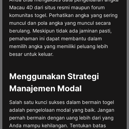
Macau 4D dari situs resmi maupun forum
komunitas togel. Perhatikan angka yang sering
muncul dan pola angka yang muncul secara
berulang. Meskipun tidak ada jaminan pasti,
pemahaman ini dapat membantu dalam
memilih angka yang memiliki peluang lebih
besar untuk keluar.
Menggunakan Strategi
Manajemen Modal
Salah satu kunci sukses dalam bermain togel
adalah pengelolaan modal yang baik. Jangan
pernah bermain dengan uang lebih dari yang
Anda mampu kehilangan. Tentukan batas