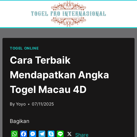
Skip
to
content
TOGEL ONLINE
Cara Terbaik
Mendapatkan Angka
Togel Macau 4D
By
Yoyo
07/11/2025
Bagikan
W
F
M
T
S
L
X
Share