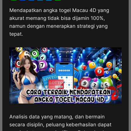
h
a
e
e
k
i
a
c
s
l
y
n
Mendapatkan angka togel Macau 4D yang
t
e
s
e
p
e
akurat memang tidak bisa dijamin 100%,
s
b
e
g
e
namun dengan menerapkan strategi yang
A
o
n
r
tepat.
p
o
g
a
p
k
e
m
r
Analisis data yang matang, dan bermain
secara disiplin, peluang keberhasilan dapat