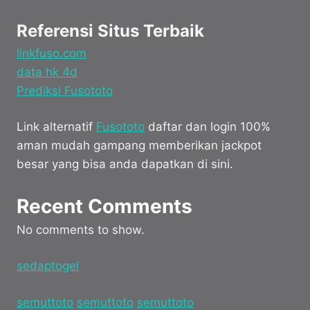
Referensi Situs Terbaik
linkfuso.com
data hk 4d
Prediksi Fusototo
Link alternatif
Fusototo
daftar dan login 100%
aman mudah gampang memberikan jackpot
besar yang bisa anda dapatkan di sini.
Recent Comments
No comments to show.
sedaptogel
semuttoto
semuttoto
semuttoto