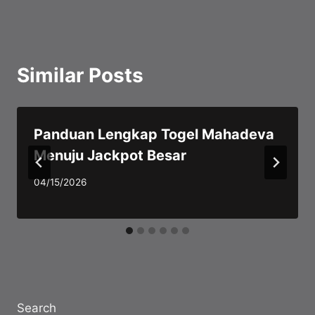
Similar Posts
Panduan Lengkap Togel Mahadeva
Menuju Jackpot Besar
04/15/2026
Search