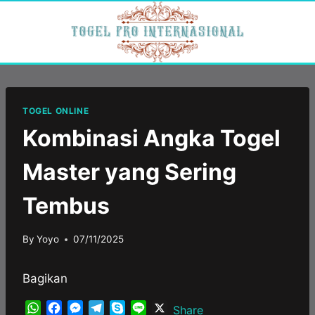
Skip
to
content
TOGEL ONLINE
Kombinasi Angka Togel
Master yang Sering
Tembus
By
Yoyo
07/11/2025
Bagikan
W
F
M
T
S
L
X
Share