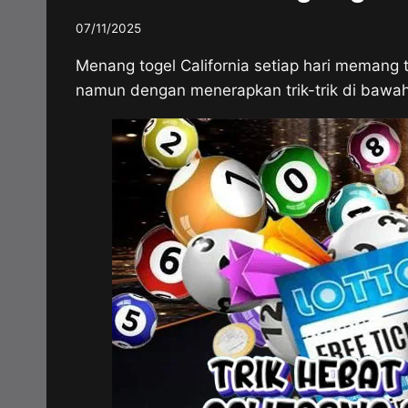
07/11/2025
Menang togel California setiap hari memang
namun dengan menerapkan trik-trik di bawah