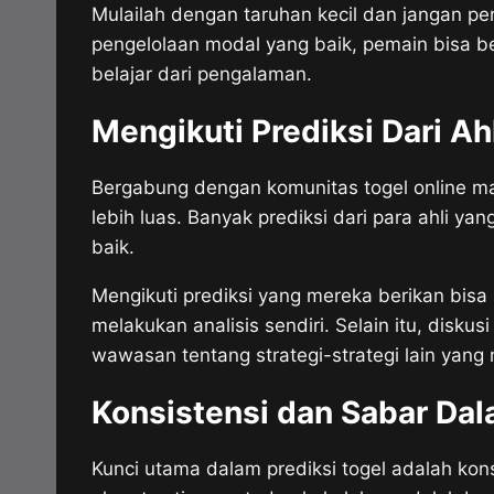
Mulailah dengan taruhan kecil dan jangan p
pengelolaan modal yang baik, pemain bisa 
belajar dari pengalaman.
Mengikuti Prediksi Dari A
Bergabung dengan komunitas togel online 
lebih luas. Banyak prediksi dari para ahli y
baik.
Mengikuti prediksi yang mereka berikan bisa
melakukan analisis sendiri. Selain itu, dis
wawasan tentang strategi-strategi lain yang 
Konsistensi dan Sabar Da
Kunci utama dalam prediksi togel adalah kon