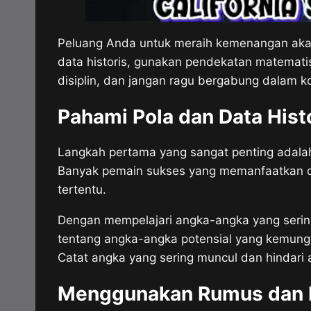
Peluang Anda untuk meraih kemenangan akan
data historis, gunakan pendekatan matemati
disiplin, dan jangan ragu bergabung dalam k
Pahami Pola dan Data Histo
Langkah pertama yang sangat penting adala
Banyak pemain sukses yang memanfaatkan dat
tertentu.
Dengan mempelajari angka-angka yang seri
tentang angka-angka potensial yang kemungki
Catat angka yang sering muncul dan hindari 
Menggunakan Rumus dan 