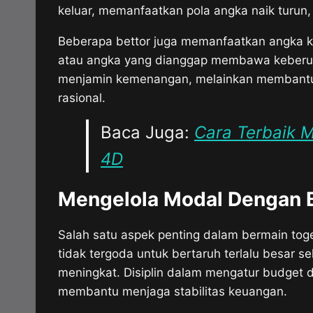
keluar, memanfaatkan pola angka naik turun
Beberapa bettor juga memanfaatkan angka ke
atau angka yang dianggap membawa keberun
menjamin kemenangan, melainkan membantu
rasional.
Baca Juga:
Cara Terbaik 
4D
Mengelola Modal Dengan 
Salah satu aspek penting dalam bermain tog
tidak tergoda untuk bertaruh terlalu besar se
meningkat. Disiplin dalam mengatur budget da
membantu menjaga stabilitas keuangan.