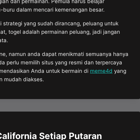
gian dari permainan. Pemula harus belajar
ru-buru dalam mencari kemenangan besar.
 strategi yang sudah dirancang, peluang untuk
t, togel adalah permainan peluang, jadi jangan
ta.
nline, namun anda dapat menikmati semuanya hanya
da perlu memilih situs yang resmi dan terpercaya
komendasikan Anda untuk bermain di
meme4d
yang
an mudah diakses.
alifornia Setiap Putaran