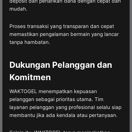
deposit dan penarikan dana dengan cepat dan
mudah.
Proses transaksi yang transparan dan cepat
memastikan pengalaman bermain yang lancar
tanpa hambatan.
Dukungan Pelanggan dan
Komitmen
WAKTOGEL menempatkan kepuasan
pelanggan sebagai prioritas utama. Tim
layanan pelanggan yang profesional selalu siap
membantu jika ada kendala atau pertanyaan.