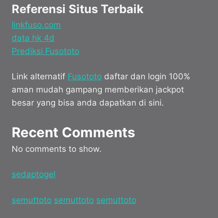
Referensi Situs Terbaik
linkfuso.com
data hk 4d
Prediksi Fusototo
Link alternatif
Fusototo
daftar dan login 100%
aman mudah gampang memberikan jackpot
besar yang bisa anda dapatkan di sini.
Recent Comments
No comments to show.
sedaptogel
semuttoto
semuttoto
semuttoto