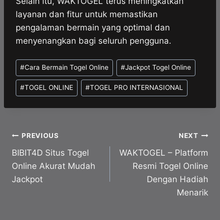
Selain itu, WAKTOGEL terus meningkatkan
layanan dan fitur untuk memastikan
pengalaman bermain yang optimal dan
menyenangkan bagi seluruh pengguna.
Post
#
Cara Bermain Togel Online
#
Jackpot Togel Online
Tags:
#
TOGEL ONLINE
#
TOGEL PRO INTERNASIONAL
Post
PREVIOUS
NEXT
BIBIT4D Situs Togel
WAKTOGEL – Platform
navigation
Online Akurat Mudah
Resmi Togel Online
Jackpot
Dengan Hadiah
Menarik