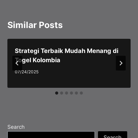
Similar Posts
Strategi Terbaik Mudah Menang di
Togel Kolombia
07/24/2025
Search
Search