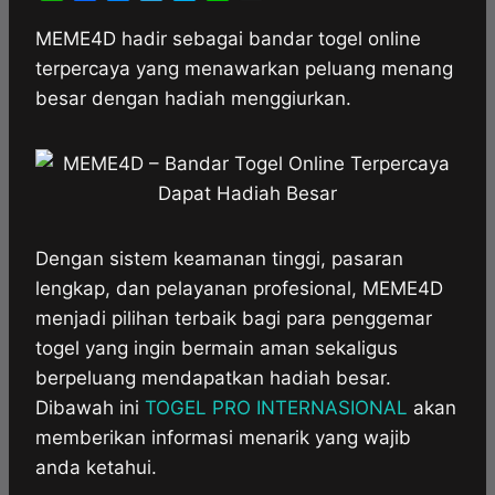
h
a
e
e
k
i
a
c
s
l
y
n
MEME4D hadir sebagai bandar togel online
t
e
s
e
p
e
terpercaya yang menawarkan peluang menang
s
b
e
g
e
besar dengan hadiah menggiurkan.
A
o
n
r
p
o
g
a
p
k
e
m
r
Dengan sistem keamanan tinggi, pasaran
lengkap, dan pelayanan profesional, MEME4D
menjadi pilihan terbaik bagi para penggemar
togel yang ingin bermain aman sekaligus
berpeluang mendapatkan hadiah besar.
Dibawah ini
TOGEL PRO INTERNASIONAL
akan
memberikan informasi menarik yang wajib
anda ketahui.