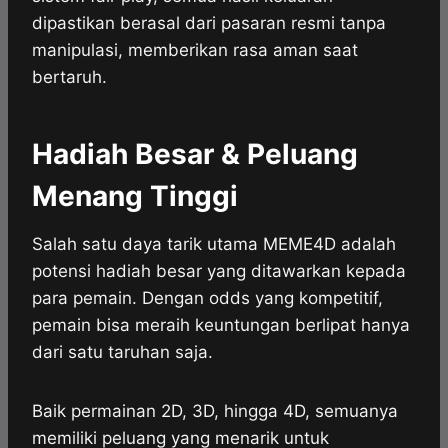
dipastikan berasal dari pasaran resmi tanpa
manipulasi, memberikan rasa aman saat
bertaruh.
Hadiah Besar & Peluang
Menang Tinggi
Salah satu daya tarik utama MEME4D adalah
potensi hadiah besar yang ditawarkan kepada
para pemain. Dengan odds yang kompetitif,
pemain bisa meraih keuntungan berlipat hanya
dari satu taruhan saja.
Baik permainan 2D, 3D, hingga 4D, semuanya
memiliki peluang yang menarik untuk