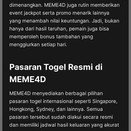
dimenangkan. MEME4D juga rutin memberikan
event jackpot serta promo menarik lainnya
yang menambah nilai keuntungan. Jadi, bukan
hanya dari hasil taruhan, pemain juga bisa
memperoleh bonus tambahan yang
menggiurkan setiap hari.
Pasaran Togel Resmi di
MEME4D
MEME4D menyediakan berbagai pilihan
pasaran togel internasional seperti Singapore,
Hongkong, Sydney, dan lainnya. Semua
pasaran tersebut sudah diakui secara resmi
dan memiliki jadwal hasil keluaran yang akurat