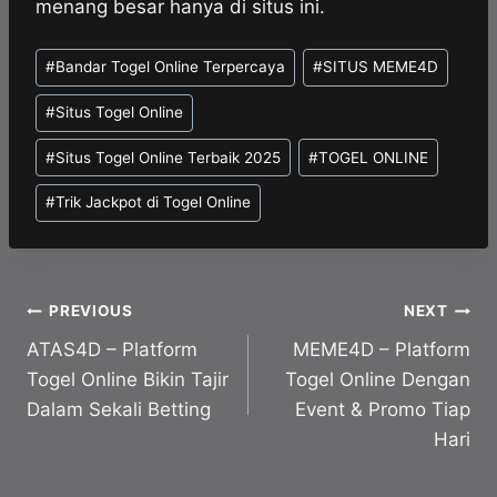
menang besar hanya di situs ini.
Post
#
Bandar Togel Online Terpercaya
#
SITUS MEME4D
Tags:
#
Situs Togel Online
#
Situs Togel Online Terbaik 2025
#
TOGEL ONLINE
#
Trik Jackpot di Togel Online
Post
PREVIOUS
NEXT
ATAS4D – Platform
MEME4D – Platform
navigation
Togel Online Bikin Tajir
Togel Online Dengan
Dalam Sekali Betting
Event & Promo Tiap
Hari