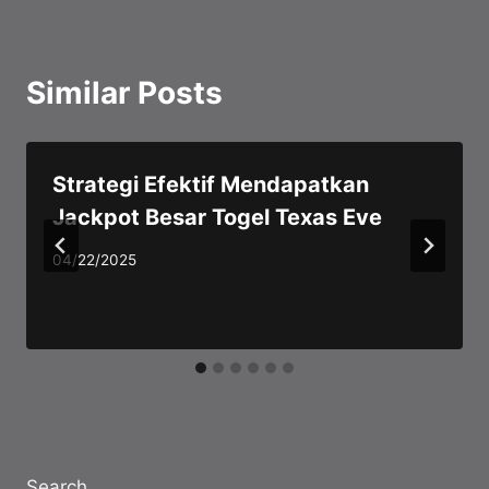
Similar Posts
Strategi Efektif Mendapatkan
Jackpot Besar Togel Texas Eve
04/22/2025
Search