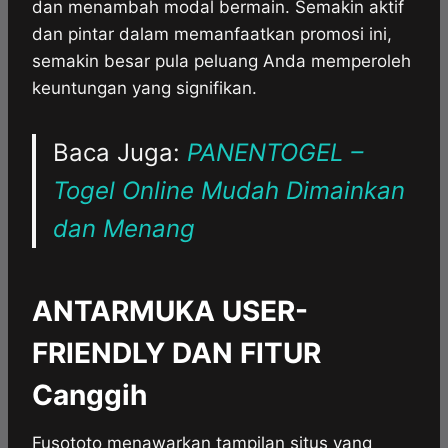
dan menambah modal bermain. Semakin aktif
dan pintar dalam memanfaatkan promosi ini,
semakin besar pula peluang Anda memperoleh
keuntungan yang signifikan.
Baca Juga:
PANENTOGEL –
Togel Online Mudah Dimainkan
dan Menang
ANTARMUKA USER-
FRIENDLY DAN FITUR
Canggih
Fusototo menawarkan tampilan situs yang