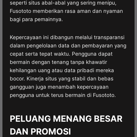
seperti situs abal-abal yang sering menipu,
Fusototo memberikan rasa aman dan nyaman
bagi para pemainnya.
Kepercayaan ini dibangun melalui transparansi
dalam pengelolaan data dan pembayaran yang
cepat serta tepat waktu. Pengguna dapat
bermain dengan tenang tanpa khawatir
kehilangan uang atau data pribadi mereka
bocor. Kinerja situs yang stabil dan bebas
gangguan juga menambah kepercayaan
pengguna untuk terus bermain di Fusototo.
PELUANG MENANG BESAR
DAN PROMOSI