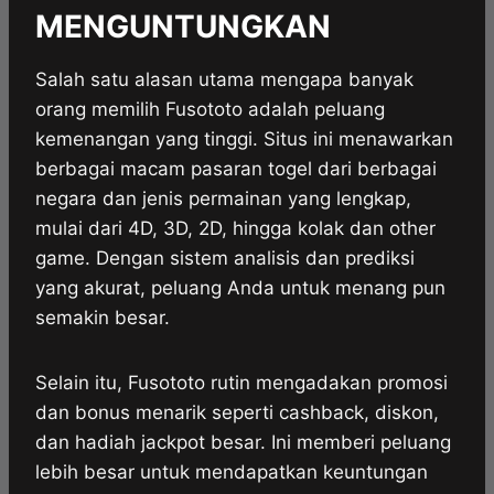
MENGUNTUNGKAN
Salah satu alasan utama mengapa banyak
orang memilih Fusototo adalah peluang
kemenangan yang tinggi. Situs ini menawarkan
berbagai macam pasaran togel dari berbagai
negara dan jenis permainan yang lengkap,
mulai dari 4D, 3D, 2D, hingga kolak dan other
game. Dengan sistem analisis dan prediksi
yang akurat, peluang Anda untuk menang pun
semakin besar.
Selain itu, Fusototo rutin mengadakan promosi
dan bonus menarik seperti cashback, diskon,
dan hadiah jackpot besar. Ini memberi peluang
lebih besar untuk mendapatkan keuntungan