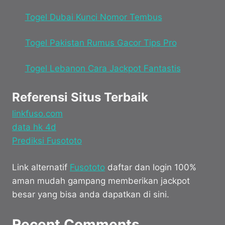
Togel Dubai Kunci Nomor Tembus
Togel Pakistan Rumus Gacor Tips Pro
Togel Lebanon Cara Jackpot Fantastis
Referensi Situs Terbaik
linkfuso.com
data hk 4d
Prediksi Fusototo
Link alternatif
Fusototo
daftar dan login 100%
aman mudah gampang memberikan jackpot
besar yang bisa anda dapatkan di sini.
Recent Comments