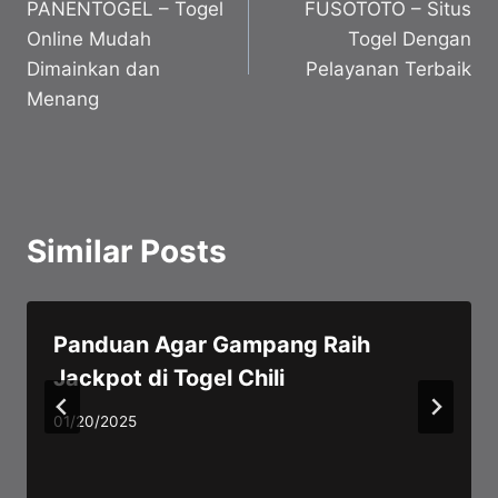
PANENTOGEL – Togel
FUSOTOTO – Situs
navigation
Online Mudah
Togel Dengan
Dimainkan dan
Pelayanan Terbaik
Menang
Similar Posts
Panduan Agar Gampang Raih
Jackpot di Togel Chili
01/20/2025