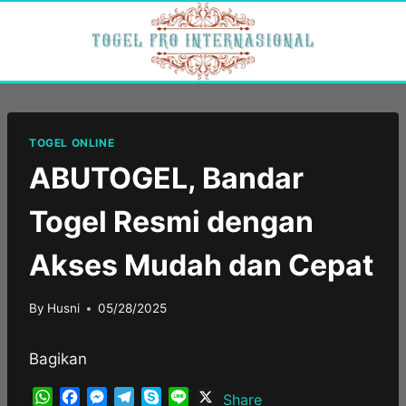
Skip
to
content
TOGEL ONLINE
ABUTOGEL, Bandar
Togel Resmi dengan
Akses Mudah dan Cepat
By
Husni
05/28/2025
Bagikan
W
F
M
T
S
L
X
Share