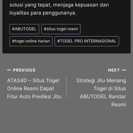
solusi yang tepat, menjaga kepuasan dan
loyalitas para penggunanya.
Post
#
ABUTOGEL
#
situs togel resmi
Tags:
#
togel online harian
#
TOGEL PRO INTERNASIONAL
Post
PREVIOUS
NEXT
ATAS4D – Situs Togel
Strategi Jitu Menang
navigation
Online Resmi Dapat
Togel di Situs
Fitur Auto Prediksi Jitu
ABUTOGEL Bandar
Resmi