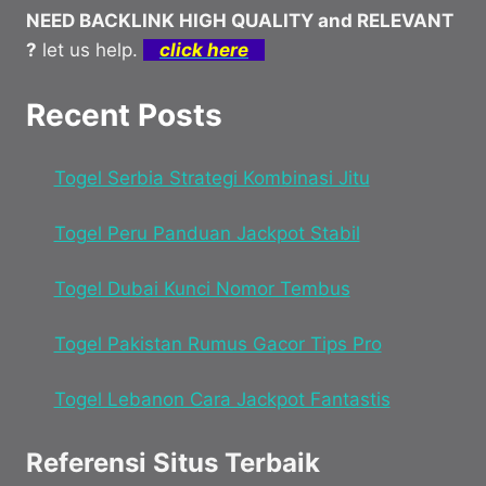
NEED BACKLINK HIGH QUALITY and RELEVANT
?
let us help.
click here
Recent Posts
Togel Serbia Strategi Kombinasi Jitu
Togel Peru Panduan Jackpot Stabil
Togel Dubai Kunci Nomor Tembus
Togel Pakistan Rumus Gacor Tips Pro
Togel Lebanon Cara Jackpot Fantastis
Referensi Situs Terbaik