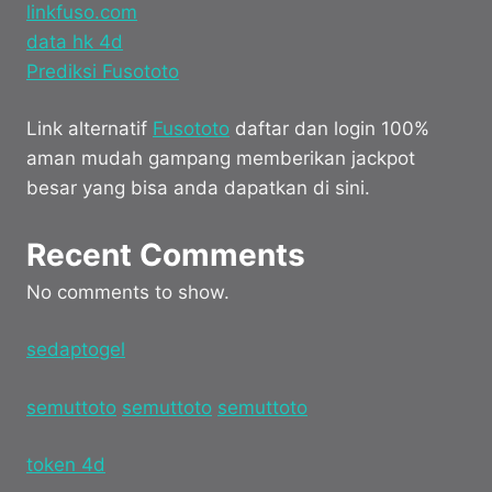
linkfuso.com
data hk 4d
Prediksi Fusototo
Link alternatif
Fusototo
daftar dan login 100%
aman mudah gampang memberikan jackpot
besar yang bisa anda dapatkan di sini.
Recent Comments
No comments to show.
sedaptogel
semuttoto
semuttoto
semuttoto
token 4d