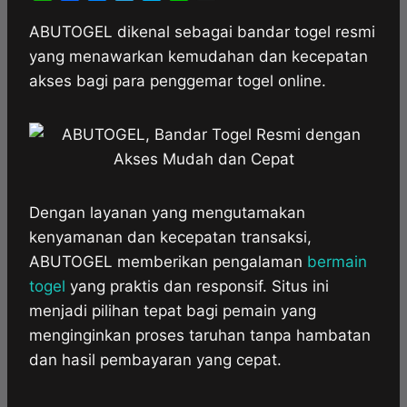
h
a
e
e
k
i
a
c
s
l
y
n
ABUTOGEL dikenal sebagai bandar togel resmi
t
e
s
e
p
e
yang menawarkan kemudahan dan kecepatan
s
b
e
g
e
akses bagi para penggemar togel online.
A
o
n
r
p
o
g
a
p
k
e
m
r
Dengan layanan yang mengutamakan
kenyamanan dan kecepatan transaksi,
ABUTOGEL memberikan pengalaman
bermain
togel
yang praktis dan responsif. Situs ini
menjadi pilihan tepat bagi pemain yang
menginginkan proses taruhan tanpa hambatan
dan hasil pembayaran yang cepat.