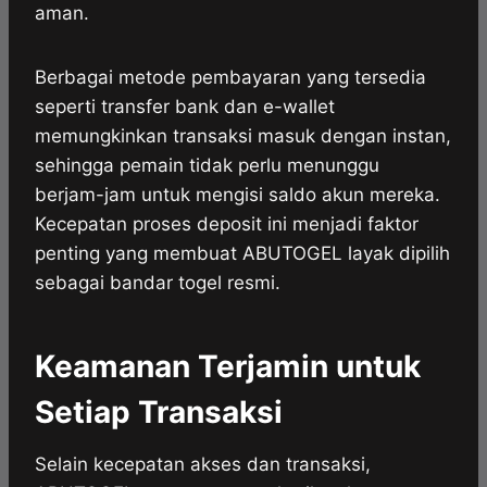
aman.
Berbagai metode pembayaran yang tersedia
seperti transfer bank dan e-wallet
memungkinkan transaksi masuk dengan instan,
sehingga pemain tidak perlu menunggu
berjam-jam untuk mengisi saldo akun mereka.
Kecepatan proses deposit ini menjadi faktor
penting yang membuat ABUTOGEL layak dipilih
sebagai bandar togel resmi.
Keamanan Terjamin untuk
Setiap Transaksi
Selain kecepatan akses dan transaksi,