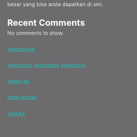
besar yang bisa anda dapatkan di sini.
Recent Comments
No comments to show.
sedaptogel
semuttoto
semuttoto
semuttoto
token 4d
data macau
atas4d