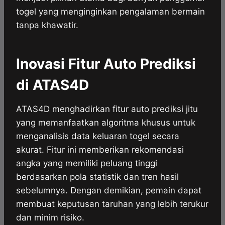
togel yang menginginkan pengalaman bermain
tanpa khawatir.
Inovasi Fitur Auto Prediksi
di ATAS4D
ATAS4D menghadirkan fitur auto prediksi jitu
yang memanfaatkan algoritma khusus untuk
menganalisis data keluaran togel secara
akurat. Fitur ini memberikan rekomendasi
angka yang memiliki peluang tinggi
berdasarkan pola statistik dan tren hasil
sebelumnya. Dengan demikian, pemain dapat
membuat keputusan taruhan yang lebih terukur
dan minim risiko.