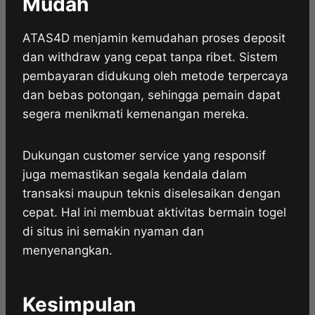
Mudah
ATAS4D menjamin kemudahan proses deposit
dan withdraw yang cepat tanpa ribet. Sistem
pembayaran didukung oleh metode terpercaya
dan bebas potongan, sehingga pemain dapat
segera menikmati kemenangan mereka.
Dukungan customer service yang responsif
juga memastikan segala kendala dalam
transaksi maupun teknis diselesaikan dengan
cepat. Hal ini membuat aktivitas bermain togel
di situs ini semakin nyaman dan
menyenangkan.
Kesimpulan