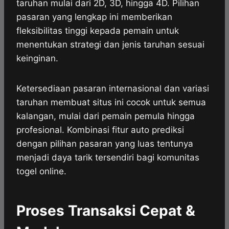
taruhan mulai dari 2D, 3D, hingga 4D. Pilihan
pasaran yang lengkap ini memberikan
fleksibilitas tinggi kepada pemain untuk
menentukan strategi dan jenis taruhan sesuai
keinginan.
Ketersediaan pasaran internasional dan variasi
taruhan membuat situs ini cocok untuk semua
kalangan, mulai dari pemain pemula hingga
profesional. Kombinasi fitur auto prediksi
dengan pilihan pasaran yang luas tentunya
menjadi daya tarik tersendiri bagi komunitas
togel online.
Proses Transaksi Cepat &