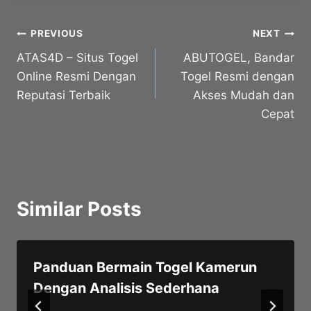
Post
PREVIOUS
NEXT
ATAS4D – Situs Togel
ABUTOGEL, Bandar
navigation
Online Resmi Dengan
Togel Resmi dengan
Reputasi Terbaik
Akses Mudah dan
Cepat
Similar Posts
Panduan Bermain Togel Kamerun
Dengan Analisis Sederhana