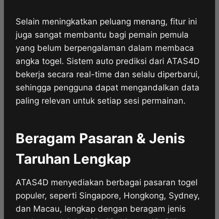
Selain meningkatkan peluang menang, fitur ini
juga sangat membantu bagi pemain pemula
yang belum berpengalaman dalam membaca
angka togel. Sistem auto prediksi dari ATAS4D
bekerja secara real-time dan selalu diperbarui,
sehingga pengguna dapat mengandalkan data
paling relevan untuk setiap sesi permainan.
Beragam Pasaran & Jenis
Taruhan Lengkap
ATAS4D menyediakan berbagai pasaran togel
populer, seperti Singapore, Hongkong, Sydney,
dan Macau, lengkap dengan beragam jenis