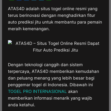
h
a
e
e
k
i
a
c
s
l
y
n
ATAS4D adalah situs togel online resmi yang
t
e
s
e
p
e
terus berinovasi dengan menghadirkan fitur
s
b
e
g
e
auto prediksi jitu untuk membantu para pemain
A
o
n
r
meraih kemenangan.
p
o
g
a
p
k
e
m
r
Dengan teknologi canggih dan sistem
terpercaya, ATAS4D memberikan kemudahan
dan peluang menang yang lebih besar bagi
penggemar togel di Indonesia. Dibawah ini
TOGEL PRO INTERNASIONAL
akan
memberikan informasi menarik yang wajib
anda ketahui.