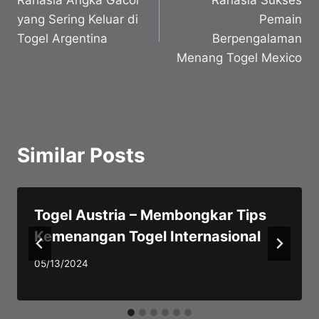
navigation
yang Sering Keluar di
Pemain
Togel Argentina
Berpengalaman
Menang Togel Mexico
Similar Posts
Togel Austria – Membongkar Tips
Kemenangan Togel Internasional
05/13/2024