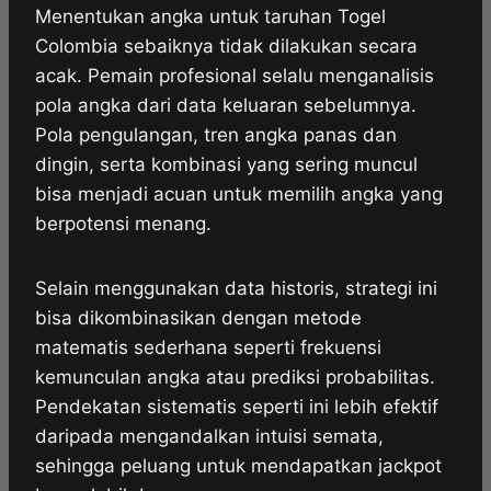
Menentukan angka untuk taruhan Togel
Colombia sebaiknya tidak dilakukan secara
acak. Pemain profesional selalu menganalisis
pola angka dari data keluaran sebelumnya.
Pola pengulangan, tren angka panas dan
dingin, serta kombinasi yang sering muncul
bisa menjadi acuan untuk memilih angka yang
berpotensi menang.
Selain menggunakan data historis, strategi ini
bisa dikombinasikan dengan metode
matematis sederhana seperti frekuensi
kemunculan angka atau prediksi probabilitas.
Pendekatan sistematis seperti ini lebih efektif
daripada mengandalkan intuisi semata,
sehingga peluang untuk mendapatkan jackpot