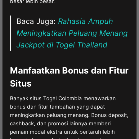
besar lebih besar.
Baca Juga:
Rahasia Ampuh
Meningkatkan Peluang Menang
Jackpot di Togel Thailand
Manfaatkan Bonus dan Fitur
Situs
Banyak situs Togel Colombia menawarkan
bonus dan fitur tambahan yang dapat
meningkatkan peluang menang. Bonus deposit,
cashback, dan promosi lainnya memberi
pemain modal ekstra untuk bertaruh lebih