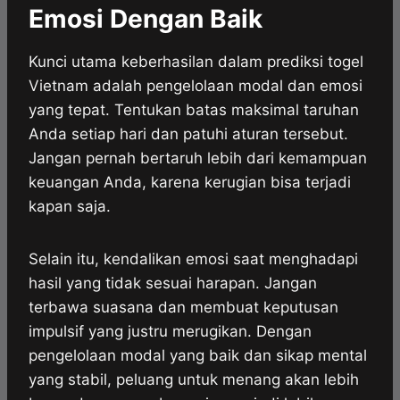
Emosi Dengan Baik
Kunci utama keberhasilan dalam prediksi togel
Vietnam adalah pengelolaan modal dan emosi
yang tepat. Tentukan batas maksimal taruhan
Anda setiap hari dan patuhi aturan tersebut.
Jangan pernah bertaruh lebih dari kemampuan
keuangan Anda, karena kerugian bisa terjadi
kapan saja.
Selain itu, kendalikan emosi saat menghadapi
hasil yang tidak sesuai harapan. Jangan
terbawa suasana dan membuat keputusan
impulsif yang justru merugikan. Dengan
pengelolaan modal yang baik dan sikap mental
yang stabil, peluang untuk menang akan lebih