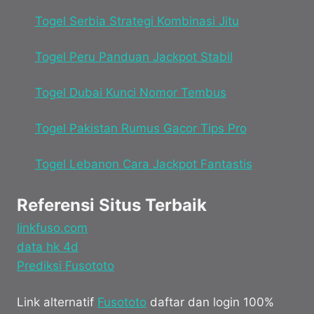
Togel Serbia Strategi Kombinasi Jitu
Togel Peru Panduan Jackpot Stabil
Togel Dubai Kunci Nomor Tembus
Togel Pakistan Rumus Gacor Tips Pro
Togel Lebanon Cara Jackpot Fantastis
Referensi Situs Terbaik
linkfuso.com
data hk 4d
Prediksi Fusototo
Link alternatif
Fusototo
daftar dan login 100%