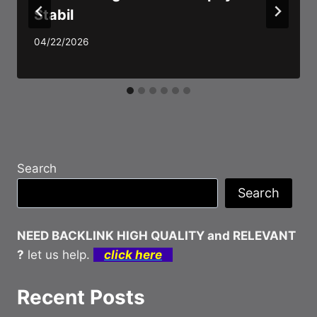
Stabil
04/22/2026
Search
Search
NEED BACKLINK HIGH QUALITY and RELEVANT
?
let us help.
click here
Recent Posts