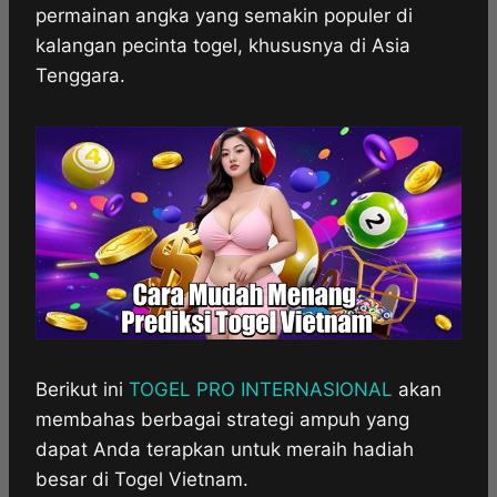
t
e
s
e
p
e
permainan angka yang semakin populer di
s
b
e
g
e
kalangan pecinta togel, khususnya di Asia
A
o
n
r
Tenggara.
p
o
g
a
p
k
e
m
r
Berikut ini
TOGEL PRO INTERNASIONAL
akan
membahas berbagai strategi ampuh yang
dapat Anda terapkan untuk meraih hadiah
besar di Togel Vietnam.