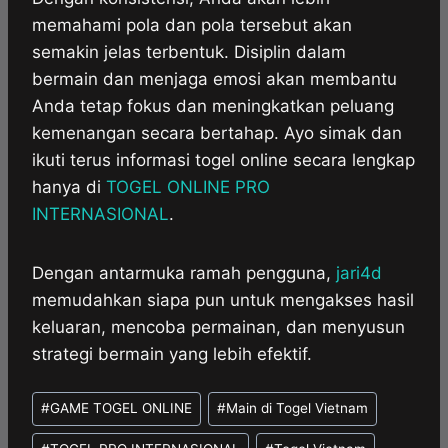
memahami pola dan pola tersebut akan
semakin jelas terbentuk. Disiplin dalam
bermain dan menjaga emosi akan membantu
Anda tetap fokus dan meningkatkan peluang
kemenangan secara bertahap. Ayo simak dan
ikuti terus informasi togel online secara lengkap
hanya di
TOGEL ONLINE PRO
INTERNASIONAL
.
Dengan antarmuka ramah pengguna,
jari4d
memudahkan siapa pun untuk mengakses hasil
keluaran, mencoba permainan, dan menyusun
strategi bermain yang lebih efektif.
Post
#
GAME TOGEL ONLINE
#
Main di Togel Vietnam
Tags: