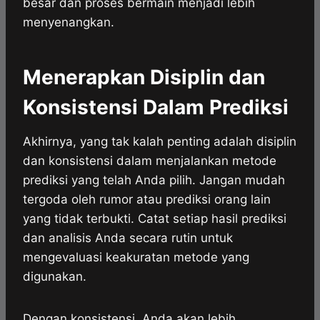
besar dan proses bermain menjadi lebih
menyenangkan.
Menerapkan Disiplin dan
Konsistensi Dalam Prediksi
Akhirnya, yang tak kalah penting adalah disiplin
dan konsistensi dalam menjalankan metode
prediksi yang telah Anda pilih. Jangan mudah
tergoda oleh rumor atau prediksi orang lain
yang tidak terbukti. Catat setiap hasil prediksi
dan analisis Anda secara rutin untuk
mengevaluasi keakuratan metode yang
digunakan.
Dengan konsistensi, Anda akan lebih