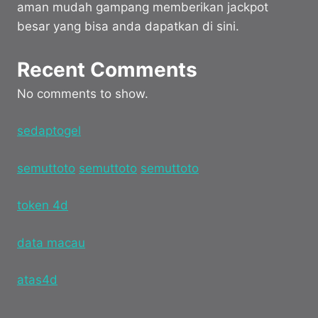
aman mudah gampang memberikan jackpot
besar yang bisa anda dapatkan di sini.
Recent Comments
No comments to show.
sedaptogel
semuttoto
semuttoto
semuttoto
token 4d
data macau
atas4d