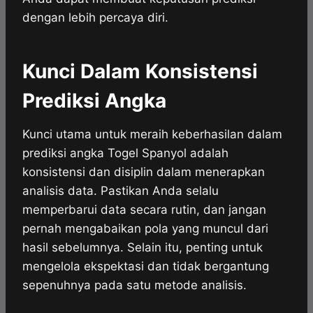
dengan lebih percaya diri.
Kunci Dalam Konsistensi
Prediksi Angka
Kunci utama untuk meraih keberhasilan dalam
prediksi angka Togel Spanyol adalah
konsistensi dan disiplin dalam menerapkan
analisis data. Pastikan Anda selalu
memperbarui data secara rutin, dan jangan
pernah mengabaikan pola yang muncul dari
hasil sebelumnya. Selain itu, penting untuk
mengelola ekspektasi dan tidak bergantung
sepenuhnya pada satu metode analisis.