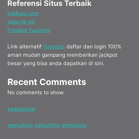
Referensi Situs Terbaik
linkfuso.com
data hk 4d
Prediksi Fusototo
Link alternatif
Fusototo
daftar dan login 100%
aman mudah gampang memberikan jackpot
besar yang bisa anda dapatkan di sini.
Recent Comments
No comments to show.
sedaptogel
semuttoto
semuttoto
semuttoto