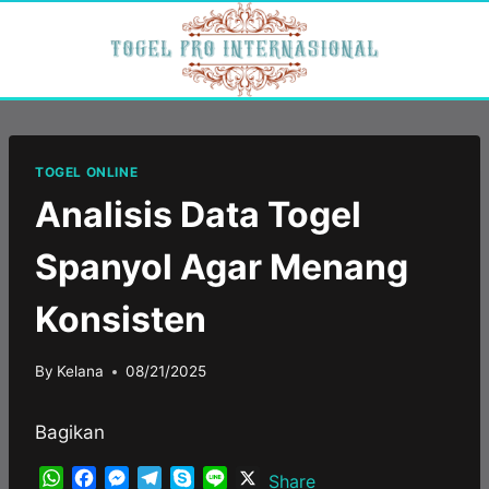
Skip
to
content
TOGEL ONLINE
Analisis Data Togel
Spanyol Agar Menang
Konsisten
By
Kelana
08/21/2025
Bagikan
W
F
M
T
S
L
X
Share