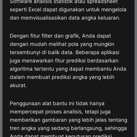
Software analisis statistik atau spreadsheet
seperti Excel dapat digunakan untuk mengelola
dan memvisualisasikan data angka keluaran.
Dengan fitur filter dan grafik, Anda dapat
dengan mudah melihat pola yang mungkin
tersembunyi di balik data. Beberapa aplikasi
juga menawarkan fitur prediksi berdasarkan
algoritma tertentu yang dapat membantu Anda
dalam membuat prediksi angka yang lebih
akurat.
Penggunaan alat bantu ini tidak hanya
mempercepat proses analisis, tetapi juga
memberikan gambaran yang lebih jelas tentang
tren angka yang sedang berlangsung, sehingga
Anda dapat membuat keputusan prediksi