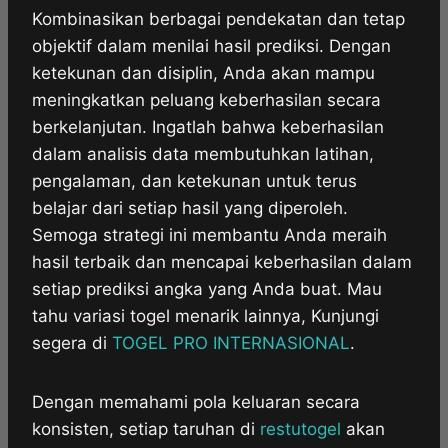
Kombinasikan berbagai pendekatan dan tetap
objektif dalam menilai hasil prediksi. Dengan
ketekunan dan disiplin, Anda akan mampu
meningkatkan peluang keberhasilan secara
berkelanjutan. Ingatlah bahwa keberhasilan
dalam analisis data membutuhkan latihan,
pengalaman, dan ketekunan untuk terus
belajar dari setiap hasil yang diperoleh.
Semoga strategi ini membantu Anda meraih
hasil terbaik dan mencapai keberhasilan dalam
setiap prediksi angka yang Anda buat. Mau
tahu variasi togel menarik lainnya, Kunjungi
segera di
TOGEL PRO INTERNASIONAL
.
Dengan memahami pola keluaran secara
konsisten, setiap taruhan di
restutogel
akan