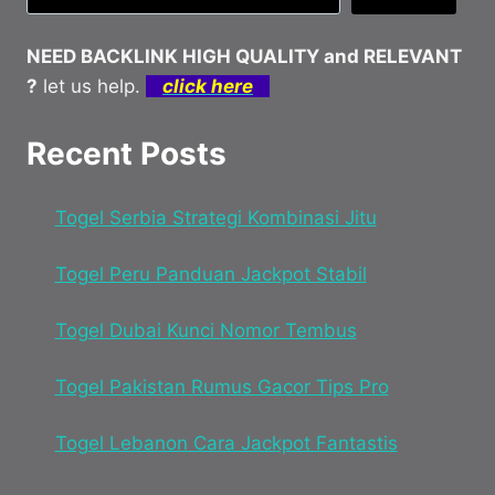
NEED BACKLINK HIGH QUALITY and RELEVANT
?
let us help.
click here
Recent Posts
Togel Serbia Strategi Kombinasi Jitu
Togel Peru Panduan Jackpot Stabil
Togel Dubai Kunci Nomor Tembus
Togel Pakistan Rumus Gacor Tips Pro
Togel Lebanon Cara Jackpot Fantastis