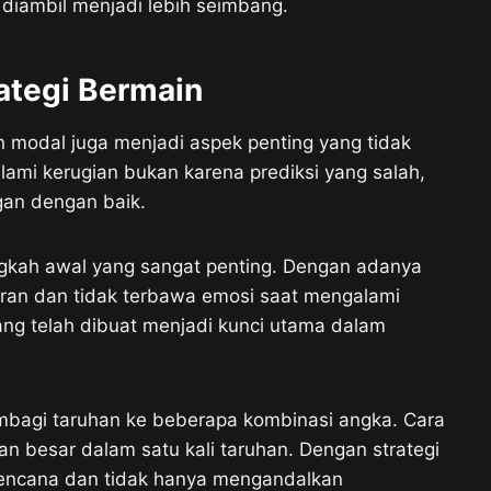
 diambil menjadi lebih seimbang.
ategi Bermain
n modal juga menjadi aspek penting yang tidak
ami kerugian bukan karena prediksi yang salah,
gan dengan baik.
ngkah awal yang sangat penting. Dengan adanya
aran dan tidak terbawa emosi saat mengalami
yang telah dibuat menjadi kunci utama dalam
embagi taruhan ke beberapa kombinasi angka. Cara
an besar dalam satu kali taruhan. Dengan strategi
erencana dan tidak hanya mengandalkan