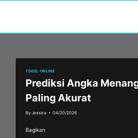
Skip
to
content
TOGEL ONLINE
Prediksi Angka Menang 
Paling Akurat
By
Jessica
04/20/2026
Bagikan