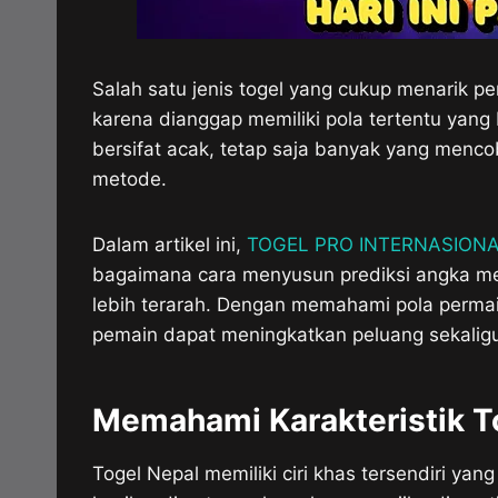
Salah satu jenis togel yang cukup menarik pe
karena dianggap memiliki pola tertentu yang 
bersifat acak, tetap saja banyak yang menc
metode.
Dalam artikel ini,
TOGEL PRO INTERNASION
bagaimana cara menyusun prediksi angka me
lebih terarah. Dengan memahami pola permaina
pemain dapat meningkatkan peluang sekaligus
Memahami Karakteristik T
Togel Nepal memiliki ciri khas tersendiri yan