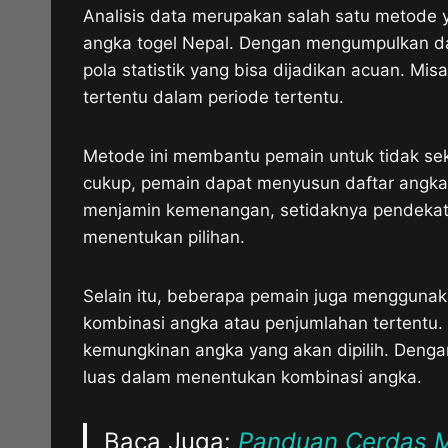
Analisis data merupakan salah satu metode
angka togel Nepal. Dengan mengumpulkan d
pola statistik yang bisa dijadikan acuan. Mi
tertentu dalam periode tertentu.
Metode ini membantu pemain untuk tidak se
cukup, pemain dapat menyusun daftar angka p
menjamin kemenangan, setidaknya pendekata
menentukan pilihan.
Selain itu, beberapa pemain juga mengguna
kombinasi angka atau penjumlahan tertentu.
kemungkinan angka yang akan dipilih. Dengan 
luas dalam menentukan kombinasi angka.
Baca Juga:
Panduan Cerdas M