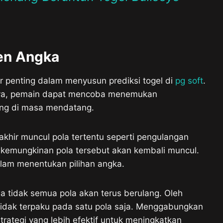
en Angka
or penting dalam menyusun prediksi togel di
pg soft
.
nya, pemain dapat mencoba menemukan
ang di masa mendatang.
akhir muncul pola tertentu seperti pengulangan
 kemungkinan pola tersebut akan kembali muncul.
alam menentukan pilihan angka.
a tidak semua pola akan terus berulang. Oleh
n tidak terpaku pada satu pola saja. Menggabungkan
trategi yang lebih efektif untuk meningkatkan