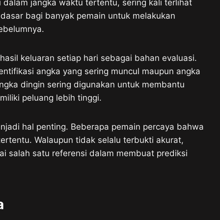
dalam jangka waktu tertentu, sering kali terlihat
di dasar bagi banyak pemain untuk melakukan
 sebelumnya.
asil keluaran setiap hari sebagai bahan evaluasi.
ntifikasi angka yang sering muncul maupun angka
 angka dingin sering digunakan untuk membantu
iki peluang lebih tinggi.
enjadi hal penting. Beberapa pemain percaya bahwa
ertentu. Walaupun tidak selalu terbukti akurat,
ai salah satu referensi dalam membuat prediksi
a