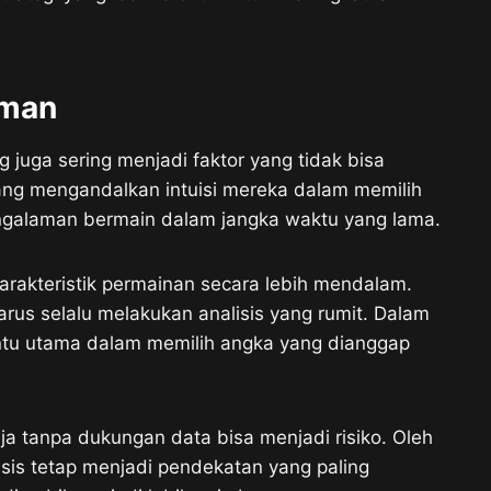
aman
g juga sering menjadi faktor yang tidak bisa
ng mengandalkan intuisi mereka dalam memilih
pengalaman bermain dalam jangka waktu yang lama.
kteristik permainan secara lebih mendalam.
arus selalu melakukan analisis yang rumit. Dalam
entu utama dalam memilih angka yang dianggap
a tanpa dukungan data bisa menjadi risiko. Oleh
lisis tetap menjadi pendekatan yang paling