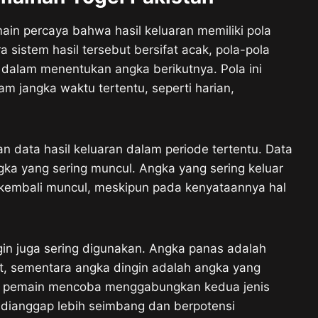
ain percaya bahwa hasil keluaran memiliki pola
a sistem hasil tersebut bersifat acak, pola-pola
 dalam menentukan angka berikutnya. Pola ini
am jangka waktu tertentu, seperti harian,
data hasil keluaran dalam periode tertentu. Data
gka yang sering muncul. Angka yang sering keluar
k kembali muncul, meskipun pada kenyataannya hal
ngin juga sering digunakan. Angka panas adalah
t, sementara angka dingin adalah angka yang
yak pemain mencoba menggabungkan kedua jenis
 dianggap lebih seimbang dan berpotensi