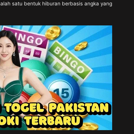
salah satu bentuk hiburan berbasis angka yang