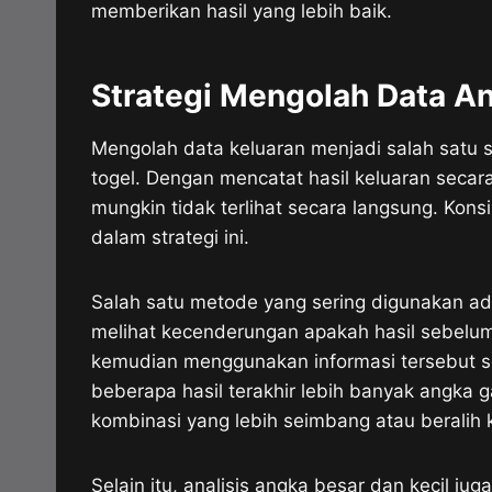
memberikan hasil yang lebih baik.
Strategi Mengolah Data A
Mengolah data keluaran menjadi salah satu s
togel. Dengan mencatat hasil keluaran secara
mungkin tidak terlihat secara langsung. Kon
dalam strategi ini.
Salah satu metode yang sering digunakan ad
melihat kecenderungan apakah hasil sebelum
kemudian menggunakan informasi tersebut seb
beberapa hasil terakhir lebih banyak angka
kombinasi yang lebih seimbang atau beralih
Selain itu, analisis angka besar dan kecil ju