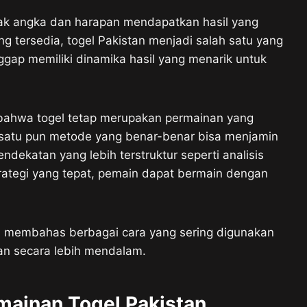
bak angka dan harapan mendapatkan hasil yang
 tersedia, togel Pakistan menjadi salah satu yang
ggap memiliki dinamika hasil yang menarik untuk
 bahwa togel tetap merupakan permainan yang
satu pun metode yang benar-benar bisa menjamin
ekatan yang lebih terstruktur seperti analisis
rategi yang tepat, pemain dapat bermain dengan
 membahas berbagai cara yang sering digunakan
tan secara lebih mendalam.
ainan Togel Pakistan