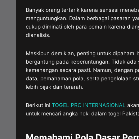
Banyak orang tertarik karena sensasi mene
menguntungkan. Dalam berbagai pasaran yang
cukup diminati oleh para pemain karena dian
dianalisis.
Meskipun demikian, penting untuk dipahami
bergantung pada keberuntungan. Tidak ada 
kemenangan secara pasti. Namun, dengan pend
data, pemahaman pola, serta pengelolaan st
lebih bijak dan terarah.
Berikut ini
TOGEL PRO INTERNASIONAL
akan
untuk mencari angka hoki dalam togel Pakis
Memahami Pola Dasar Perm