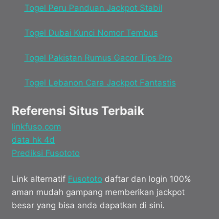
Togel Peru Panduan Jackpot Stabil
Togel Dubai Kunci Nomor Tembus
Togel Pakistan Rumus Gacor Tips Pro
Togel Lebanon Cara Jackpot Fantastis
Referensi Situs Terbaik
linkfuso.com
data hk 4d
Prediksi Fusototo
Link alternatif
Fusototo
daftar dan login 100%
aman mudah gampang memberikan jackpot
besar yang bisa anda dapatkan di sini.