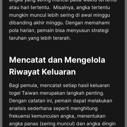
atau hari tertentu. Misalnya, angka tertentu
mungkin muncul lebih sering di awal minggu
dibanding akhir minggu. Dengan memahami
pola harian, pemain bisa menyusun strategi
taruhan yang lebih terarah.
Mencatat dan Mengelola
Riwayat Keluaran
Bagi pemula, mencatat setiap hasil keluaran
togel Taiwan merupakan langkah penting.
Dengan catatan ini, pemain dapat melakukan
analisis sederhana seperti menghitung
frekuensi kemunculan angka, menentukan
angka panas (sering muncul) dan angka dingin