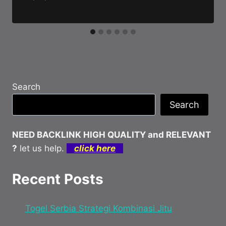
Search
Search
NEED BACKLINK HIGH QUALITY and RELEVANT
?
let us help.
click here
Recent Posts
Togel Serbia Strategi Kombinasi Jitu