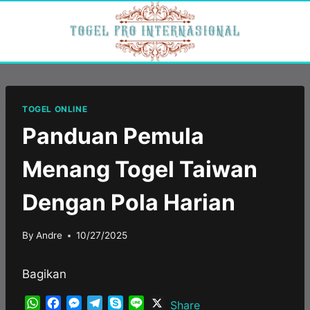
Skip
to
content
TOGEL ONLINE
Panduan Pemula
Menang Togel Taiwan
Dengan Pola Harian
By
Andre
10/27/2025
Bagikan
W
F
M
T
S
L
X
Share