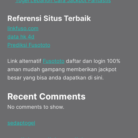
Togel Lebanon Cara Jackpot Fantastis
Referensi Situs Terbaik
linkfuso.com
data hk 4d
Prediksi Fusototo
Link alternatif
Fusototo
daftar dan login 100%
aman mudah gampang memberikan jackpot
besar yang bisa anda dapatkan di sini.
Recent Comments
No comments to show.
sedaptogel