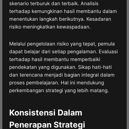
skenario terburuk dan terbaik. Analisis
terhadap kemungkinan hasil membantu dalam
menentukan langkah berikutnya. Kesadaran
risiko meningkatkan kewaspadaan.
Melalui pengelolaan risiko yang tepat, pemula
dapat belajar dari setiap pengalaman. Evaluasi
terhadap hasil membantu memperbaiki
pendekatan yang digunakan. Sikap hati-hati
dan terencana menjadi bagian integral dalam
proses pembelajaran. Hal ini mendukung
perkembangan strategi yang lebih matang.
Konsistensi Dalam
Penerapan Strategi