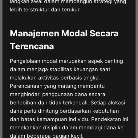
langkah awal dalam membangun strategi yang
lebih terstruktur dan terukur.
Manajemen Modal Secara
Terencana
Pengelolaan modal merupakan aspek penting
dalam menjaga stabilitas keuangan saat
melakukan aktivitas berbasis angka.
Perencanaan yang matang membantu
menghindari penggunaan dana secara
berlebihan dan tidak terkendali. Setiap alokasi
dana perlu dihitung berdasarkan kebutuhan
dan batas kemampuan individu. Pendekatan ini
menekankan disiplin dalam membagi dana ke
dalam beberapa bagian kecil.