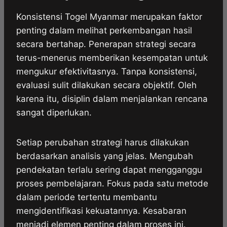
Konsistensi Togel Myanmar merupakan faktor
penting dalam melihat perkembangan hasil
secara bertahap. Penerapan strategi secara
terus-menerus memberikan kesempatan untuk
mengukur efektivitasnya. Tanpa konsistensi,
evaluasi sulit dilakukan secara objektif. Oleh
karena itu, disiplin dalam menjalankan rencana
sangat diperlukan.
Setiap perubahan strategi harus dilakukan
berdasarkan analisis yang jelas. Mengubah
pendekatan terlalu sering dapat mengganggu
proses pembelajaran. Fokus pada satu metode
dalam periode tertentu membantu
mengidentifikasi kekuatannya. Kesabaran
menjadi elemen penting dalam proses ini.