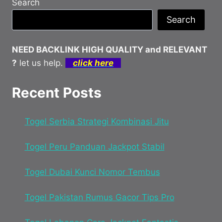
Search
Search
NEED BACKLINK HIGH QUALITY and RELEVANT
?
let us help.
click here
Recent Posts
Togel Serbia Strategi Kombinasi Jitu
Togel Peru Panduan Jackpot Stabil
Togel Dubai Kunci Nomor Tembus
Togel Pakistan Rumus Gacor Tips Pro