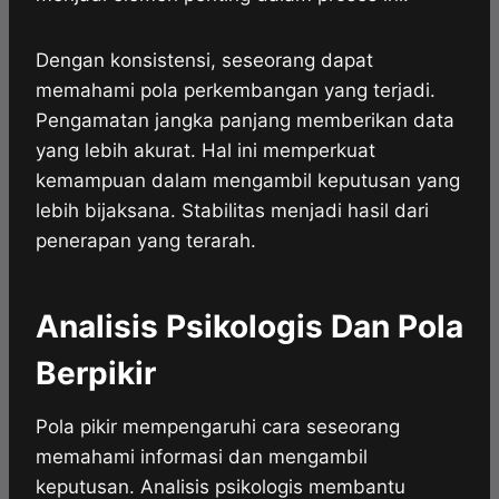
Dengan konsistensi, seseorang dapat
memahami pola perkembangan yang terjadi.
Pengamatan jangka panjang memberikan data
yang lebih akurat. Hal ini memperkuat
kemampuan dalam mengambil keputusan yang
lebih bijaksana. Stabilitas menjadi hasil dari
penerapan yang terarah.
Analisis Psikologis Dan Pola
Berpikir
Pola pikir mempengaruhi cara seseorang
memahami informasi dan mengambil
keputusan. Analisis psikologis membantu