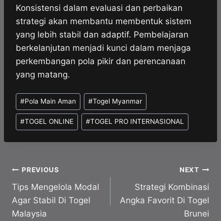
Konsistensi dalam evaluasi dan perbaikan
strategi akan membantu membentuk sistem
yang lebih stabil dan adaptif. Pembelajaran
berkelanjutan menjadi kunci dalam menjaga
perkembangan pola pikir dan perencanaan
yang matang.
Post
#
Pola Main Aman
#
Togel Myanmar
Tags:
#
TOGEL ONLINE
#
TOGEL PRO INTERNASIONAL
Post
PREVIOUS
NEXT
Tips Mengelola Modal
Strategi Kombinasi
navigation
Agar Stabil Di Togel
Angka Favorit Di Togel
Malaysia
Brunei