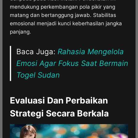
mendukung perkembangan pola pikir yang
matang dan bertanggung jawab. Stabilitas
emosional menjadi kunci keberhasilan jangka
panjang.
Baca Juga:
Rahasia Mengelola
Emosi Agar Fokus Saat Bermain
Togel Sudan
Evaluasi Dan Perbaikan
Strategi Secara Berkala