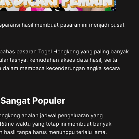
sparansi hasil membuat pasaran ini menjadi pusat
bahas pasaran Togel Hongkong yang paling banyak
laritasnya, kemudahan akses data hasil, serta
uan dalam membaca kecenderungan angka secara
Sangat Populer
Hongkong adalah jadwal pengeluaran yang
 Ritme waktu yang tetap ini membuat banyak
hasil tanpa harus menunggu terlalu lama.