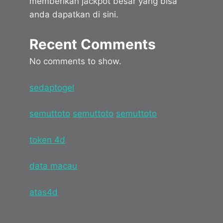
memberikan jackpot besar yang bisa
anda dapatkan di sini.
Recent Comments
No comments to show.
sedaptogel
semuttoto
semuttoto
semuttoto
token 4d
data macau
atas4d