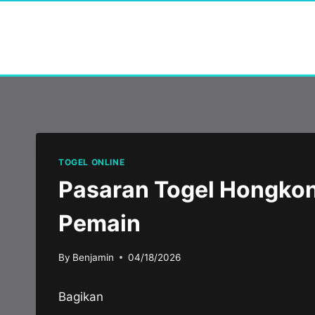
Skip
to
content
TOGEL ONLINE
Pasaran Togel Hongkon
Pemain
By
Benjamin
04/18/2026
Bagikan