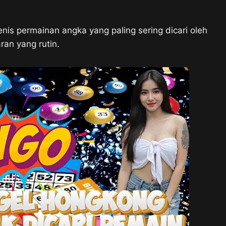
nis permainan angka yang paling sering dicari oleh
ran yang rutin.