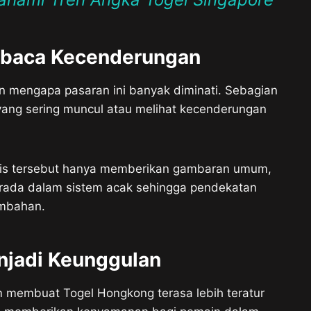
mbaca Kecenderungan
n mengapa pasaran ini banyak diminati. Sebagian
ang sering muncul atau melihat kecenderungan
sis tersebut hanya memberikan gambaran umum,
berada dalam sistem acak sehingga pendekatan
ambahan.
njadi Keunggulan
m membuat Togel Hongkong terasa lebih teratur