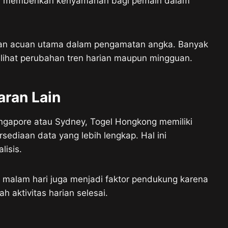
ini memberikan kenyamanan bagi pemain dalam
dikan acuan utama dalam pengamatan angka. Banyak
lihat perubahan tren harian maupun mingguan.
ran Lain
ingapore atau Sydney, Togel Hongkong memiliki
sediaan data yang lebih lengkap. Hal ini
lisis.
i malam hari juga menjadi faktor pendukung karena
h aktivitas harian selesai.