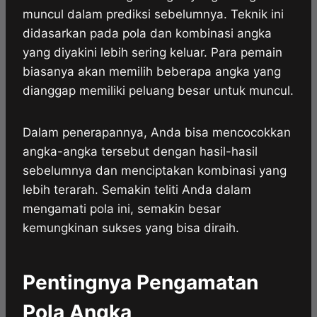
muncul dalam prediksi sebelumnya. Teknik ini
didasarkan pada pola dan kombinasi angka
yang diyakini lebih sering keluar. Para pemain
biasanya akan memilih beberapa angka yang
dianggap memiliki peluang besar untuk muncul.
Dalam penerapannya, Anda bisa mencocokkan
angka-angka tersebut dengan hasil-hasil
sebelumnya dan menciptakan kombinasi yang
lebih terarah. Semakin teliti Anda dalam
mengamati pola ini, semakin besar
kemungkinan sukses yang bisa diraih.
Pentingnya Pengamatan
Pola Angka