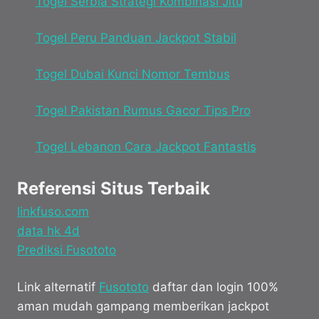
Togel Serbia Strategi Kombinasi Jitu
Togel Peru Panduan Jackpot Stabil
Togel Dubai Kunci Nomor Tembus
Togel Pakistan Rumus Gacor Tips Pro
Togel Lebanon Cara Jackpot Fantastis
Referensi Situs Terbaik
linkfuso.com
data hk 4d
Prediksi Fusototo
Link alternatif
Fusototo
daftar dan login 100%
aman mudah gampang memberikan jackpot