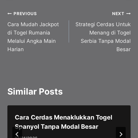
Post
PREVIOUS
NEXT
Cara Mudah Jackpot
Strategi Cerdas Untuk
navigation
di Togel Rumania
Menang di Togel
Melalui Angka Main
Serbia Tanpa Modal
Harian
Besar
Similar Posts
Cara Cerdas Menaklukkan Togel
Spanyol Tanpa Modal Besar