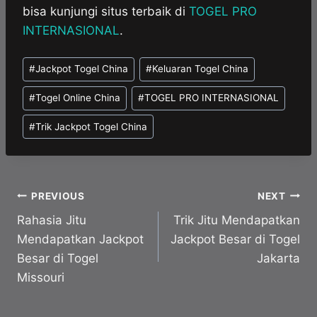
bisa kunjungi situs terbaik di
TOGEL PRO
INTERNASIONAL
.
Post
#
Jackpot Togel China
#
Keluaran Togel China
Tags:
#
Togel Online China
#
TOGEL PRO INTERNASIONAL
#
Trik Jackpot Togel China
Post
PREVIOUS
NEXT
Rahasia Jitu
Trik Jitu Mendapatkan
navigation
Mendapatkan Jackpot
Jackpot Besar di Togel
Besar di Togel
Jakarta
Missouri