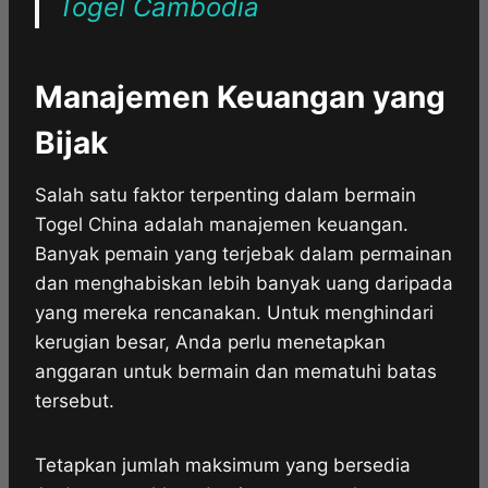
Togel Cambodia
Manajemen Keuangan yang
Bijak
Salah satu faktor terpenting dalam bermain
Togel China adalah manajemen keuangan.
Banyak pemain yang terjebak dalam permainan
dan menghabiskan lebih banyak uang daripada
yang mereka rencanakan. Untuk menghindari
kerugian besar, Anda perlu menetapkan
anggaran untuk bermain dan mematuhi batas
tersebut.
Tetapkan jumlah maksimum yang bersedia