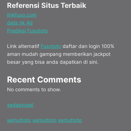
Referensi Situs Terbaik
linkfuso.com
data hk 4d
Prediksi Fusototo
Link alternatif
Fusototo
daftar dan login 100%
aman mudah gampang memberikan jackpot
besar yang bisa anda dapatkan di sini.
Recent Comments
No comments to show.
sedaptogel
semuttoto
semuttoto
semuttoto