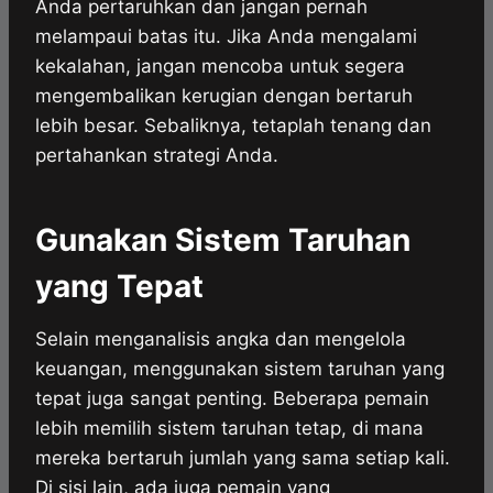
Anda pertaruhkan dan jangan pernah
melampaui batas itu. Jika Anda mengalami
kekalahan, jangan mencoba untuk segera
mengembalikan kerugian dengan bertaruh
lebih besar. Sebaliknya, tetaplah tenang dan
pertahankan strategi Anda.
Gunakan Sistem Taruhan
yang Tepat
Selain menganalisis angka dan mengelola
keuangan, menggunakan sistem taruhan yang
tepat juga sangat penting. Beberapa pemain
lebih memilih sistem taruhan tetap, di mana
mereka bertaruh jumlah yang sama setiap kali.
Di sisi lain, ada juga pemain yang