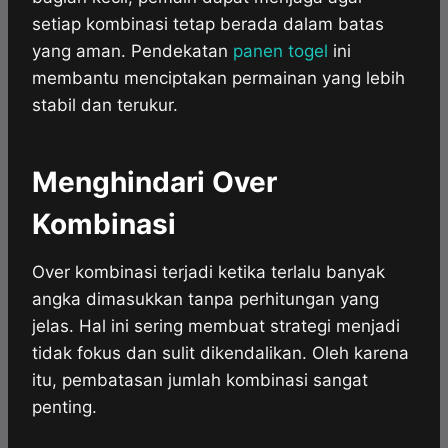
setiap kombinasi tetap berada dalam batas
yang aman. Pendekatan
panen togel
ini
membantu menciptakan permainan yang lebih
stabil dan terukur.
Menghindari Over
Kombinasi
Over kombinasi terjadi ketika terlalu banyak
angka dimasukkan tanpa perhitungan yang
jelas. Hal ini sering membuat strategi menjadi
tidak fokus dan sulit dikendalikan. Oleh karena
itu, pembatasan jumlah kombinasi sangat
penting.