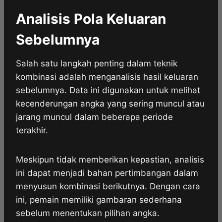
Analisis Pola Keluaran
Sebelumnya
Salah satu langkah penting dalam teknik
kombinasi adalah menganalisis hasil keluaran
sebelumnya. Data ini digunakan untuk melihat
kecenderungan angka yang sering muncul atau
jarang muncul dalam beberapa periode
terakhir.
Meskipun tidak memberikan kepastian, analisis
ini dapat menjadi bahan pertimbangan dalam
menyusun kombinasi berikutnya. Dengan cara
ini, pemain memiliki gambaran sederhana
sebelum menentukan pilihan angka.