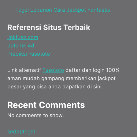
Togel Lebanon Cara Jackpot Fantastis
Referensi Situs Terbaik
linkfuso.com
data hk 4d
Prediksi Fusototo
Link alternatif
Fusototo
daftar dan login 100%
aman mudah gampang memberikan jackpot
besar yang bisa anda dapatkan di sini.
Recent Comments
No comments to show.
sedaptogel