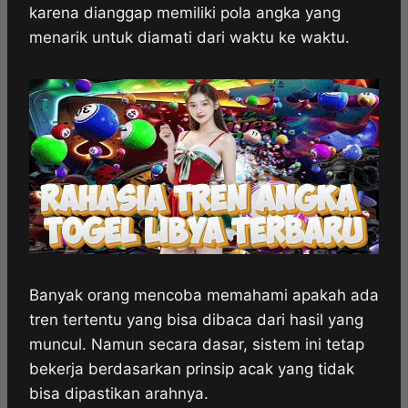
t
e
s
e
p
e
karena dianggap memiliki pola angka yang
s
b
e
g
e
menarik untuk diamati dari waktu ke waktu.
A
o
n
r
p
o
g
a
p
k
e
m
r
Banyak orang mencoba memahami apakah ada
tren tertentu yang bisa dibaca dari hasil yang
muncul. Namun secara dasar, sistem ini tetap
bekerja berdasarkan prinsip acak yang tidak
bisa dipastikan arahnya.