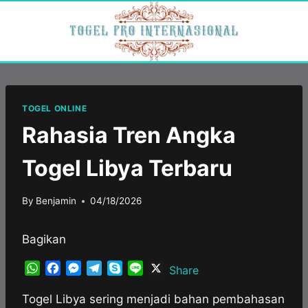
Skip
to
content
TOGEL ONLINE
Rahasia Tren Angka
Togel Libya Terbaru
By
Benjamin
04/18/2026
Bagikan
W
F
M
T
S
L
X
Share
h
a
e
e
k
i
a
c
s
l
y
n
Togel Libya sering menjadi bahan pembahasan