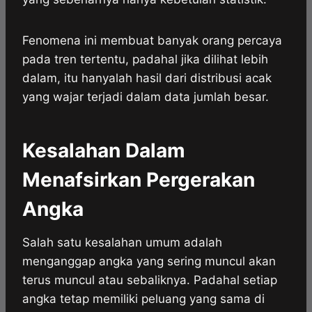
Fenomena ini membuat banyak orang percaya
pada tren tertentu, padahal jika dilihat lebih
dalam, itu hanyalah hasil dari distribusi acak
yang wajar terjadi dalam data jumlah besar.
Kesalahan Dalam
Menafsirkan Pergerakan
Angka
Salah satu kesalahan umum adalah
menganggap angka yang sering muncul akan
terus muncul atau sebaliknya. Padahal setiap
angka tetap memiliki peluang yang sama di