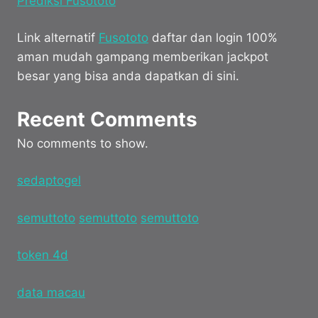
Prediksi Fusototo
Link alternatif
Fusototo
daftar dan login 100%
aman mudah gampang memberikan jackpot
besar yang bisa anda dapatkan di sini.
Recent Comments
No comments to show.
sedaptogel
semuttoto
semuttoto
semuttoto
token 4d
data macau