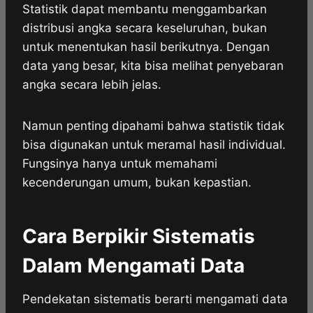
Statistik dapat membantu menggambarkan
distribusi angka secara keseluruhan, bukan
untuk menentukan hasil berikutnya. Dengan
data yang besar, kita bisa melihat penyebaran
angka secara lebih jelas.
Namun penting dipahami bahwa statistik tidak
bisa digunakan untuk meramal hasil individual.
Fungsinya hanya untuk memahami
kecenderungan umum, bukan kepastian.
Cara Berpikir Sistematis
Dalam Mengamati Data
Pendekatan sistematis berarti mengamati data