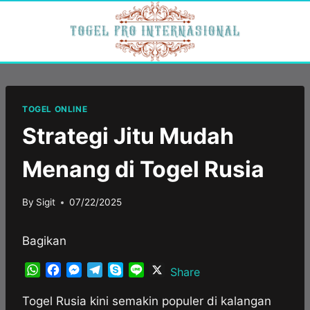
Skip
to
content
TOGEL ONLINE
Strategi Jitu Mudah
Menang di Togel Rusia
By
Sigit
07/22/2025
Bagikan
W
F
M
T
S
L
X
Share
h
a
e
e
k
i
a
c
s
l
y
n
Togel Rusia kini semakin populer di kalangan