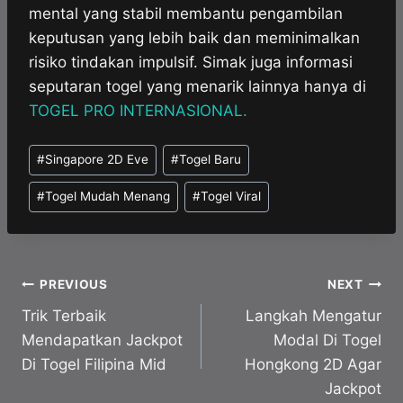
mental yang stabil membantu pengambilan
keputusan yang lebih baik dan meminimalkan
risiko tindakan impulsif. Simak juga informasi
seputaran togel yang menarik lainnya hanya di
TOGEL PRO INTERNASIONAL.
Post
#
Singapore 2D Eve
#
Togel Baru
Tags:
#
Togel Mudah Menang
#
Togel Viral
Post
PREVIOUS
NEXT
Trik Terbaik
Langkah Mengatur
navigation
Mendapatkan Jackpot
Modal Di Togel
Di Togel Filipina Mid
Hongkong 2D Agar
Jackpot