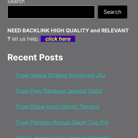
Search
Search
NEED BACKLINK HIGH QUALITY and RELEVANT
?
let us help.
click here
Recent Posts
Togel Serbia Strategi Kombinasi Jitu
Togel Peru Panduan Jackpot Stabil
Togel Dubai Kunci Nomor Tembus
Togel Pakistan Rumus Gacor Tips Pro