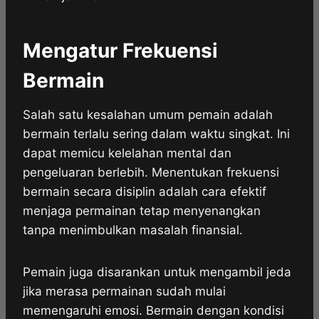
Mengatur Frekuensi
Bermain
Salah satu kesalahan umum pemain adalah
bermain terlalu sering dalam waktu singkat. Ini
dapat memicu kelelahan mental dan
pengeluaran berlebih. Menentukan frekuensi
bermain secara disiplin adalah cara efektif
menjaga permainan tetap menyenangkan
tanpa menimbulkan masalah finansial.
Pemain juga disarankan untuk mengambil jeda
jika merasa permainan sudah mulai
memengaruhi emosi. Bermain dengan kondisi