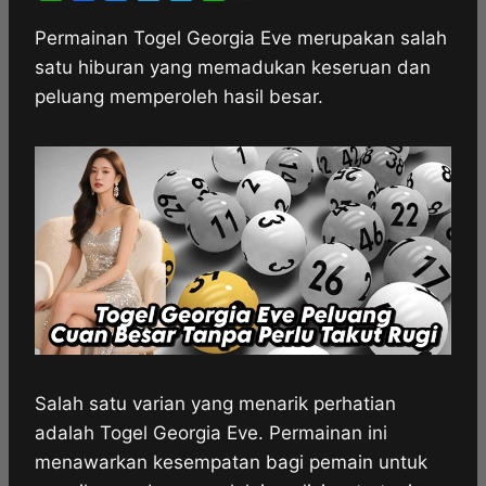
h
a
e
e
k
i
a
c
s
l
y
n
Permainan Togel Georgia Eve merupakan salah
t
e
s
e
p
e
satu hiburan yang memadukan keseruan dan
s
b
e
g
e
peluang memperoleh hasil besar.
A
o
n
r
p
o
g
a
p
k
e
m
r
Salah satu varian yang menarik perhatian
adalah Togel Georgia Eve. Permainan ini
menawarkan kesempatan bagi pemain untuk