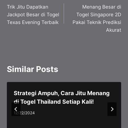
Trik Jitu Dapatkan
Menang Besar di
navigation
Jackpot Besar di Togel
Togel Singapore 2D
Texas Evening Terbaik
Pakai Teknik Prediksi
Akurat
Similar Posts
Strategi Ampuh, Cara Jitu Menang
di Togel Thailand Setiap Kali!
12/22/2024