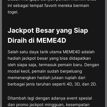
ini sebagai tempat favorit mereka bermain
togel.
Jackpot Besar yang Siap
Diraih di MEME4D
Salah satu daya tarik utama MEME4D adalah
hadiah jackpot besar yang bisa didapatkan
oleh siapa saja, termasuk pemain baru. Dengan
modal kecil, pemain sudah berpeluang
memenangkan hadiah jutaan rupiah dari
berbagai jenis taruhan seperti 4D, 3D, dan 2D.
Ditambah lagi dengan adanya event spesial
dan promo jackpot mingguan, kesempatan