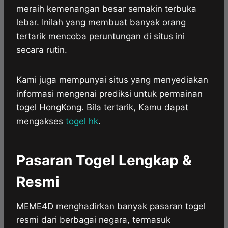
meraih kemenangan besar semakin terbuka
lebar. Inilah yang membuat banyak orang
tertarik mencoba peruntungan di situs ini
secara rutin.
Kami juga mempunyai situs yang menyediakan
informasi mengenai prediksi untuk permainan
togel HongKong. Bila tertarik, Kamu dapat
mengakses
togel hk
.
Pasaran Togel Lengkap &
Resmi
MEME4D menghadirkan banyak pasaran togel
resmi dari berbagai negara, termasuk