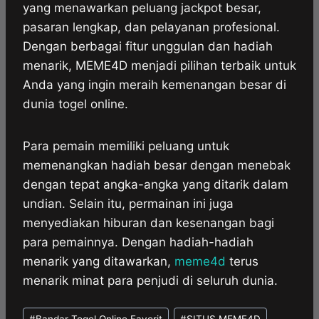
yang menawarkan peluang jackpot besar,
pasaran lengkap, dan pelayanan profesional.
Dengan berbagai fitur unggulan dan hadiah
menarik, MEME4D menjadi pilihan terbaik untuk
Anda yang ingin meraih kemenangan besar di
dunia togel online.
Para pemain memiliki peluang untuk
memenangkan hadiah besar dengan menebak
dengan tepat angka-angka yang ditarik dalam
undian. Selain itu, permainan ini juga
menyediakan hiburan dan kesenangan bagi
para pemainnya. Dengan hadiah-hadiah
menarik yang ditawarkan,
meme4d
terus
menarik minat para penjudi di seluruh dunia.
Post