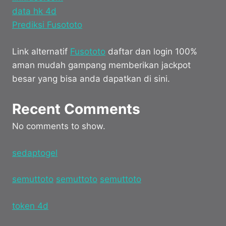
data hk 4d
Prediksi Fusototo
Link alternatif
Fusototo
daftar dan login 100%
aman mudah gampang memberikan jackpot
besar yang bisa anda dapatkan di sini.
Recent Comments
No comments to show.
sedaptogel
semuttoto
semuttoto
semuttoto
token 4d