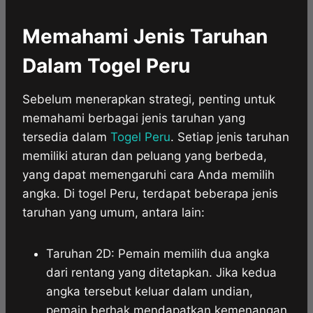
Memahami Jenis Taruhan
Dalam Togel Peru
Sebelum menerapkan strategi, penting untuk
memahami berbagai jenis taruhan yang
tersedia dalam
Togel Peru
. Setiap jenis taruhan
memiliki aturan dan peluang yang berbeda,
yang dapat memengaruhi cara Anda memilih
angka. Di togel Peru, terdapat beberapa jenis
taruhan yang umum, antara lain:
Taruhan 2D: Pemain memilih dua angka
dari rentang yang ditetapkan. Jika kedua
angka tersebut keluar dalam undian,
pemain berhak mendapatkan kemenangan.