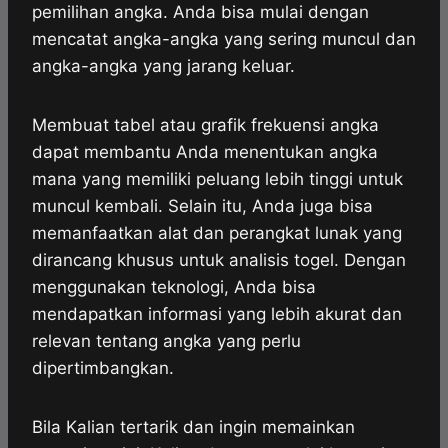
pemilihan angka. Anda bisa mulai dengan
mencatat angka-angka yang sering muncul dan
angka-angka yang jarang keluar.
Membuat tabel atau grafik frekuensi angka
dapat membantu Anda menentukan angka
mana yang memiliki peluang lebih tinggi untuk
muncul kembali. Selain itu, Anda juga bisa
memanfaatkan alat dan perangkat lunak yang
dirancang khusus untuk analisis togel. Dengan
menggunakan teknologi, Anda bisa
mendapatkan informasi yang lebih akurat dan
relevan tentang angka yang perlu
dipertimbangkan.
Bila Kalian tertarik dan ingin memainkan