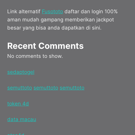
Link alternatif
Fusototo
daftar dan login 100%
aman mudah gampang memberikan jackpot
besar yang bisa anda dapatkan di sini.
Recent Comments
No comments to show.
sedaptogel
semuttoto
semuttoto
semuttoto
token 4d
data macau