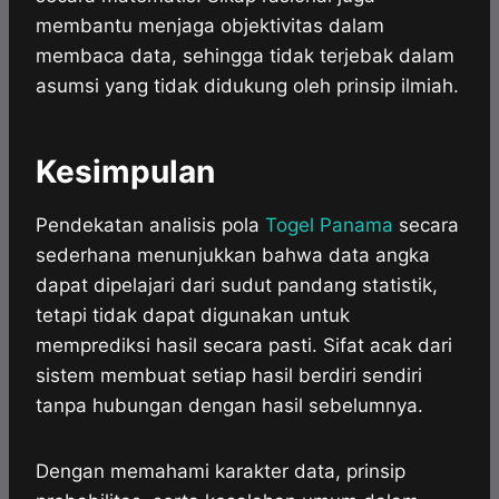
membantu menjaga objektivitas dalam
membaca data, sehingga tidak terjebak dalam
asumsi yang tidak didukung oleh prinsip ilmiah.
Kesimpulan
Pendekatan analisis pola
Togel Panama
secara
sederhana menunjukkan bahwa data angka
dapat dipelajari dari sudut pandang statistik,
tetapi tidak dapat digunakan untuk
memprediksi hasil secara pasti. Sifat acak dari
sistem membuat setiap hasil berdiri sendiri
tanpa hubungan dengan hasil sebelumnya.
Dengan memahami karakter data, prinsip