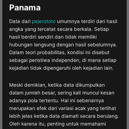
Panama
Data dari
pajerototo
umumnya terdiri dari hasil
angka yang tercatat secara berkala. Setiap
hasil berdiri sendiri dan tidak memiliki
hubungan langsung dengan hasil sebelumnya.
Dalam teori probabilitas, kondisi ini disebut
sebagai peristiwa independen, di mana setiap
kejadian tidak dipengaruhi oleh kejadian lain.
Meski demikian, ketika data dikumpulkan
dalam jumlah besar, sering kali muncul kesan
adanya pola tertentu. Hal ini sebenarnya
merupakan efek dari variasi acak yang terlihat
lebih jelas ketika data diamati secara berulang.
Oleh karena itu, penting untuk memahami