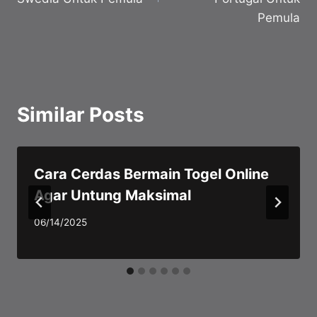
Pemula
Similar Posts
Cara Cerdas Bermain Togel Online
Agar Untung Maksimal
06/14/2025