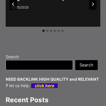
12/25/2025
Search
Search
NEED BACKLINK HIGH QUALITY and RELEVANT
?
let us help.
click here
Recent Posts