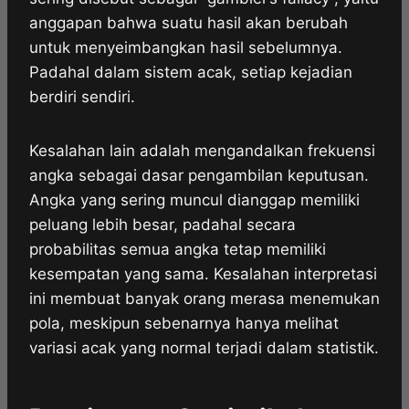
anggapan bahwa suatu hasil akan berubah
untuk menyeimbangkan hasil sebelumnya.
Padahal dalam sistem acak, setiap kejadian
berdiri sendiri.
Kesalahan lain adalah mengandalkan frekuensi
angka sebagai dasar pengambilan keputusan.
Angka yang sering muncul dianggap memiliki
peluang lebih besar, padahal secara
probabilitas semua angka tetap memiliki
kesempatan yang sama. Kesalahan interpretasi
ini membuat banyak orang merasa menemukan
pola, meskipun sebenarnya hanya melihat
variasi acak yang normal terjadi dalam statistik.