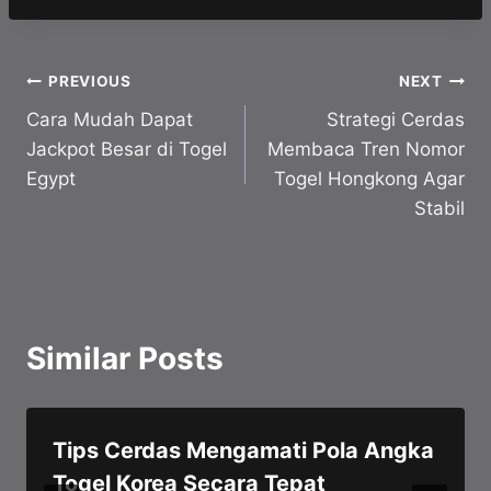
Post
PREVIOUS
NEXT
Cara Mudah Dapat
Strategi Cerdas
navigation
Jackpot Besar di Togel
Membaca Tren Nomor
Egypt
Togel Hongkong Agar
Stabil
Similar Posts
Tips Cerdas Mengamati Pola Angka
Togel Korea Secara Tepat