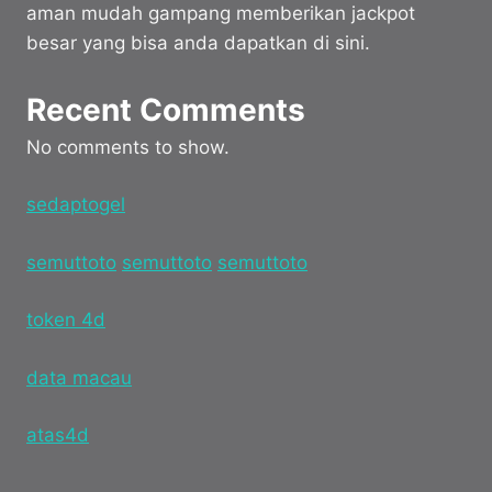
aman mudah gampang memberikan jackpot
besar yang bisa anda dapatkan di sini.
Recent Comments
No comments to show.
sedaptogel
semuttoto
semuttoto
semuttoto
token 4d
data macau
atas4d