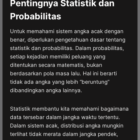
Pentingnya Statistik dan
Probabilitas
Untuk memahami sistem angka acak dengan
benar, diperlukan pengetahuan dasar tentang
statistik dan probabilitas. Dalam probabilitas,
setiap kejadian memiliki peluang yang
ditentukan secara matematis, bukan
berdasarkan pola masa lalu. Hal ini berarti
tidak ada angka yang lebih “beruntung”
dibandingkan angka lainnya.
Statistik membantu kita memahami bagaimana
data tersebar dalam jangka waktu tertentu.
Dalam sistem acak, distribusi angka mungkin
terlihat tidak merata dalam jangka pendek,