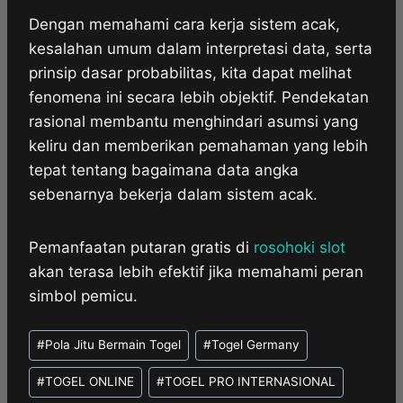
Dengan memahami cara kerja sistem acak,
kesalahan umum dalam interpretasi data, serta
prinsip dasar probabilitas, kita dapat melihat
fenomena ini secara lebih objektif. Pendekatan
rasional membantu menghindari asumsi yang
keliru dan memberikan pemahaman yang lebih
tepat tentang bagaimana data angka
sebenarnya bekerja dalam sistem acak.
Pemanfaatan putaran gratis di
rosohoki slot
akan terasa lebih efektif jika memahami peran
simbol pemicu.
Post
#
Pola Jitu Bermain Togel
#
Togel Germany
Tags:
#
TOGEL ONLINE
#
TOGEL PRO INTERNASIONAL