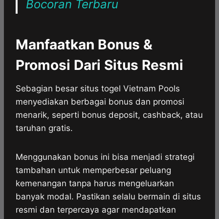
Bocoran Terbaru
Manfaatkan Bonus &
Promosi Dari Situs Resmi
Sebagian besar situs togel Vietnam Pools
menyediakan berbagai bonus dan promosi
menarik, seperti bonus deposit, cashback, atau
taruhan gratis.
Menggunakan bonus ini bisa menjadi strategi
tambahan untuk memperbesar peluang
kemenangan tanpa harus mengeluarkan
banyak modal. Pastikan selalu bermain di situs
resmi dan terpercaya agar mendapatkan