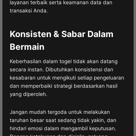
layanan terbaik serta keamanan data dan
transaksi Anda.
Konsisten & Sabar Dalam
Bermain
Keberhasilan dalam togel tidak akan datang
secara instan. Dibutuhkan konsistensi dan
kesabaran untuk mengikuti setiap pengeluaran
dan memperbaiki strategi berdasarkan hasil
yang diperoleh.
Jangan mudah tergoda untuk melakukan
taruhan besar saat sedang tidak yakin, dan
hindari emosi dalam mengambil keputusan.