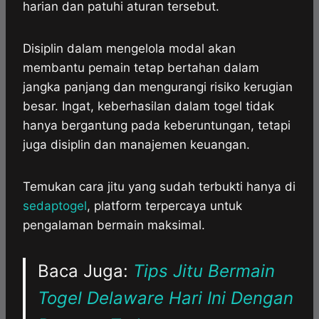
harian dan patuhi aturan tersebut.
Disiplin dalam mengelola modal akan
membantu pemain tetap bertahan dalam
jangka panjang dan mengurangi risiko kerugian
besar. Ingat, keberhasilan dalam togel tidak
hanya bergantung pada keberuntungan, tetapi
juga disiplin dan manajemen keuangan.
Temukan cara jitu yang sudah terbukti hanya di
sedaptogel
, platform terpercaya untuk
pengalaman bermain maksimal.
Baca Juga:
Tips Jitu Bermain
Togel Delaware Hari Ini Dengan