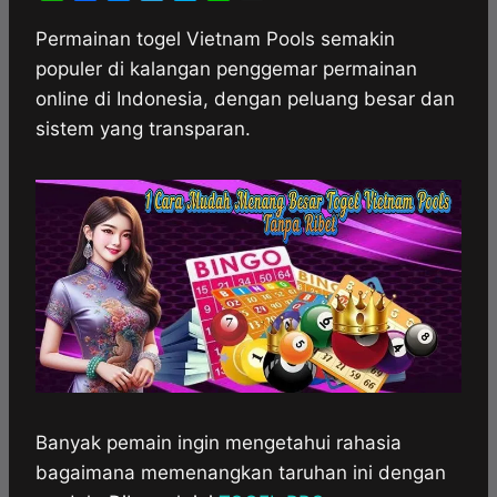
h
a
e
e
k
i
a
c
s
l
y
n
Permainan togel Vietnam Pools semakin
t
e
s
e
p
e
populer di kalangan penggemar permainan
s
b
e
g
e
online di Indonesia, dengan peluang besar dan
A
o
n
r
sistem yang transparan.
p
o
g
a
p
k
e
m
r
Banyak pemain ingin mengetahui rahasia
bagaimana memenangkan taruhan ini dengan