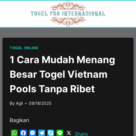
Skip
to
content
TOGEL ONLINE
1 Cara Mudah Menang
Besar Togel Vietnam
Pools Tanpa Ribet
By
Agil
09/18/2025
Bagikan
W
F
M
T
S
L
X
Share