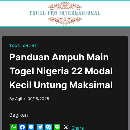
Skip
to
content
TOGEL ONLINE
Panduan Ampuh Main
Togel Nigeria 22 Modal
Kecil Untung Maksimal
By
Agil
09/18/2025
Bagikan
W
F
M
T
S
L
X
Share