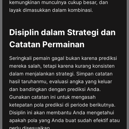
kemungkinan munculnya cukup besar, dan
layak dimasukkan dalam kombinasi.
Disiplin dalam Strategi dan
Catatan Permainan
Seringkali pemain gagal bukan karena prediksi
mereka salah, tetapi karena kurang konsisten
dalam menjalankan strategi. Simpan catatan
hasil taruhanmu, evaluasi angka yang keluar
dan bandingkan dengan prediksi Anda.
Gunakan catatan ini untuk mengasah
ketepatan pola prediksi di periode berikutnya.
Disiplin ini akan membantu Anda mengetahui
apakah pola yang Anda buat sudah efektif atau
perlu disesuaikan.