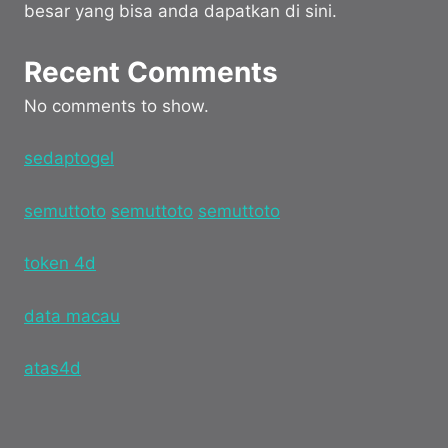
besar yang bisa anda dapatkan di sini.
Recent Comments
No comments to show.
sedaptogel
semuttoto
semuttoto
semuttoto
token 4d
data macau
atas4d