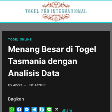
Skip
to
content
TOGEL ONLINE
Menang Besar di Togel
Tasmania dengan
Analisis Data
By
Andre
08/14/2025
Bagikan
W
F
M
T
S
L
X
Share