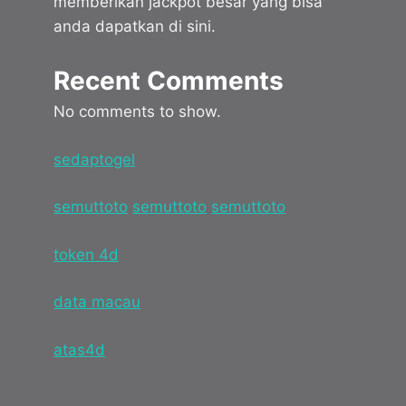
memberikan jackpot besar yang bisa
anda dapatkan di sini.
Recent Comments
No comments to show.
sedaptogel
semuttoto
semuttoto
semuttoto
token 4d
data macau
atas4d