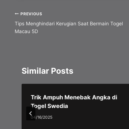
Post
PREVIOUS
Tips Menghindari Kerugian Saat Bermain Togel
navigation
Macau 5D
Similar Posts
Trik Ampuh Menebak Angka di
Togel Swedia
04/16/2025