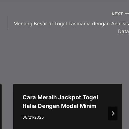
NEXT
Menang Besar di Togel Tasmania dengan Analisis
Data
Cara Meraih Jackpot Togel
Italia Dengan Modal Minim
08/21/2025