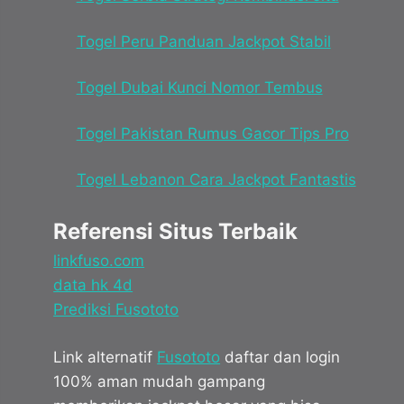
Togel Peru Panduan Jackpot Stabil
Togel Dubai Kunci Nomor Tembus
Togel Pakistan Rumus Gacor Tips Pro
Togel Lebanon Cara Jackpot Fantastis
Referensi Situs Terbaik
linkfuso.com
data hk 4d
Prediksi Fusototo
Link alternatif
Fusototo
daftar dan login
100% aman mudah gampang