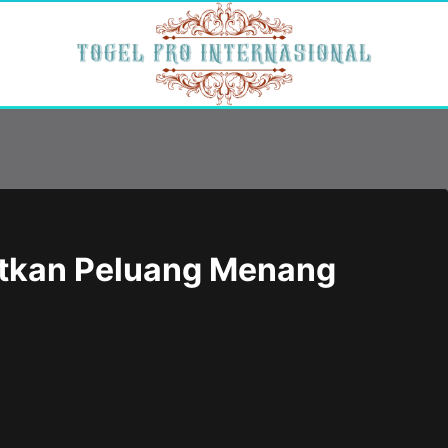
tkan Peluang Menang