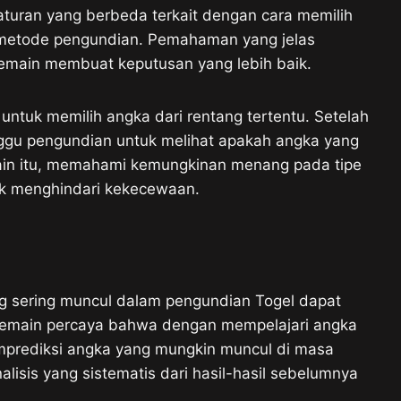
aturan yang berbeda terkait dengan cara memilih
n metode pengundian. Pemahaman yang jelas
emain membuat keputusan yang lebih baik.
untuk memilih angka dari rentang tertentu. Setelah
nggu pengundian untuk melihat apakah angka yang
elain itu, memahami kemungkinan menang pada tipe
tuk menghindari kekecewaan.
g sering muncul dalam pengundian Togel dapat
emain percaya bahwa dengan mempelajari angka
prediksi angka yang mungkin muncul di masa
isis yang sistematis dari hasil-hasil sebelumnya