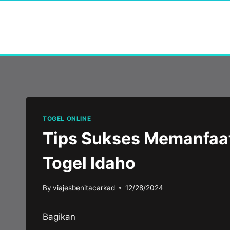
Skip
to
content
TOGEL ONLINE
Tips Sukses Memanfaa
Togel Idaho
By
viajesbenitacarkad
12/28/2024
Bagikan