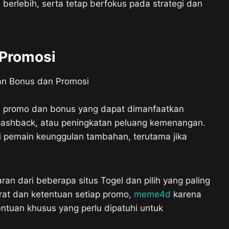
berlebih, serta tetap berfokus pada strategi dan
Promosi
i promo dan bonus yang dapat dimanfaatkan
 cashback, atau peningkatan peluang kemenangan.
 pemain keunggulan tambahan, terutama jika
an dari beberapa situs Togel dan pilih yang paling
rat dan ketentuan setiap promo,
meme4d
karena
ntuan khusus yang perlu dipatuhi untuk