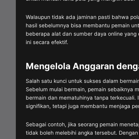
Walaupun tidak ada jaminan pasti bahwa pola
hasil sebelumnya bisa membantu pemain untu
beberapa alat dan sumber daya online yang
ini secara efektif.
Mengelola Anggaran denga
Salah satu kunci untuk sukses dalam bermai
Sebelum mulai bermain, pemain sebaiknya 
bermain dan mematuhinya tanpa terkecuali. I
signifikan, tetapi juga membantu menjaga 
Sebagai contoh, jika seorang pemain menet
tidak boleh melebihi angka tersebut. Denga