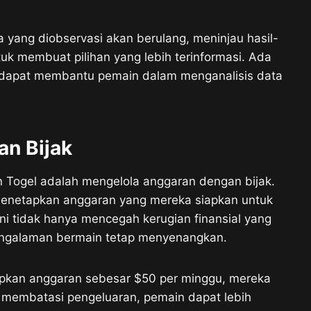
 yang diobservasi akan berulang, meninjau hasil-
k membuat pilihan yang lebih terinformasi. Ada
 dapat membantu pemain dalam menganalisis data
n Bijak
n Togel adalah mengelola anggaran dengan bijak.
menetapkan anggaran yang mereka siapkan untuk
ni tidak hanya mencegah kerugian finansial yang
pengalaman bermain tetap menyenangkan.
apkan anggaran sebesar $50 per minggu, mereka
n membatasi pengeluaran, pemain dapat lebih