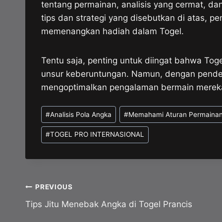
tentang permainan, analisis yang cermat, da
tips dan strategi yang disebutkan di atas,
memenangkan hadiah dalam Togel.
Tentu saja, penting untuk diingat bahwa T
unsur keberuntungan. Namun, dengan pendeka
mengoptimalkan pengalaman bermain merek
Post
#
Analisis Pola Angka
#
Memahami Aturan Permaina
Tags:
#
TOGEL PRO INTERNASIONAL
Post
PREVIOUS
Tips Jitu Menebak Angka di Togel Prancis
navigation