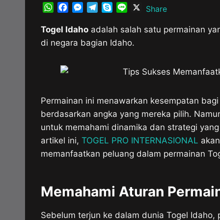
W
F
M
T
S
L
X
Share
h
a
e
e
k
i
a
c
s
l
y
n
Togel Idaho
adalah salah satu permainan yan
t
e
s
e
p
e
di negara bagian Idaho.
s
b
e
g
e
A
o
n
r
p
o
g
a
p
k
e
m
r
Permainan ini menawarkan kesempatan bag
berdasarkan angka yang mereka pilih. Namu
untuk memahami dinamika dan strategi yang 
artikel ini,
TOGEL PRO INTERNASIONAL
akan 
memanfaatkan peluang dalam permainan Tog
Memahami Aturan Permai
Sebelum terjun ke dalam dunia Togel Idaho