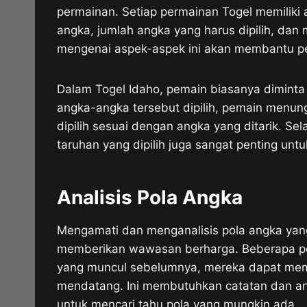
permainan. Setiap permainan Togel memiliki 
angka, jumlah angka yang harus dipilih, da
mengenai aspek-aspek ini akan membantu p
Dalam Togel Idaho, pemain biasanya diminta 
angka-angka tersebut dipilih, pemain menu
dipilih sesuai dengan angka yang ditarik. S
taruhan yang dipilih juga sangat penting un
Analisis Pola Angka
Mengamati dan menganalisis pola angka yan
memberikan wawasan berharga. Beberapa p
yang muncul sebelumnya, mereka dapat mem
mendatang. Ini membutuhkan catatan dan anal
untuk mencari tahu pola yang mungkin ada.